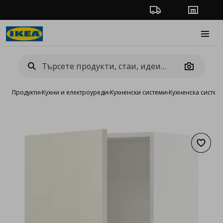
Проследяване на п
Магази
Burge
Camera
Продукти
›
Кухни и електроуреди
›
Кухненски системи
›
Кухненска систе
Добав