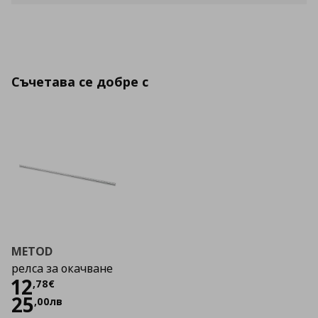
Съчетава се добре с
METOD
релса за окачване
Цена
12,78 €
12
,
78
€
25
,
00
лв