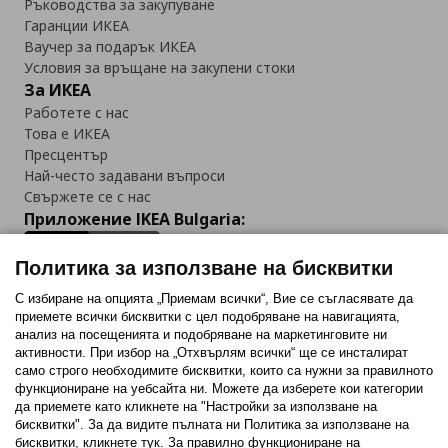
Ръководства за закупуване
Гаранции ИКЕА
Ваучер за подарък ИКЕА
Условия за връщане на закупени стоки
За ИКЕА
Работете с нас
Това е ИКЕА
Пресцентър
Най-често задавани въпроси
Свържете се с нас
Приложение IKEA Bulgaria:
Политика за използване на бисквитки
С избиране на опцията „Приемам всички“, Вие се съгласявате да
приемете всички бисквитки с цел подобряване на навигацията,
Последвайте ни:
анализ на посещенията и подобряване на маркетинговите ни
активности. При избор на „Отхвърлям всички“ ще се инсталират
Facebook
Twitter
Youtube
Pinterest
Instagram
само строго необходимитe бисквитки, които са нужни за правилното
функциониране на уебсайта ни. Можете да изберете кои категории
да приемете като кликнете на "Настройки за използване на
бисквитки". За да видите пълната ни Политика за използване на
бисквитки, кликнете тук. За правилно функциониране на