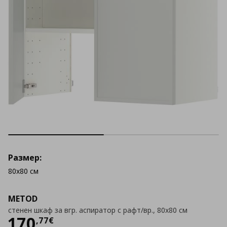
Размер:
80x80 см
METOD
стенен шкаф за вгр. аспиратор с рафт/вр., 80x80 см
Цена
170,77 €
170
,
77
€