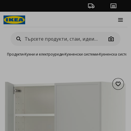
Проследяване на п
Магази
Burge
Camera
Продукти
›
Кухни и електроуреди
›
Кухненски системи
›
Кухненска систе
Добав