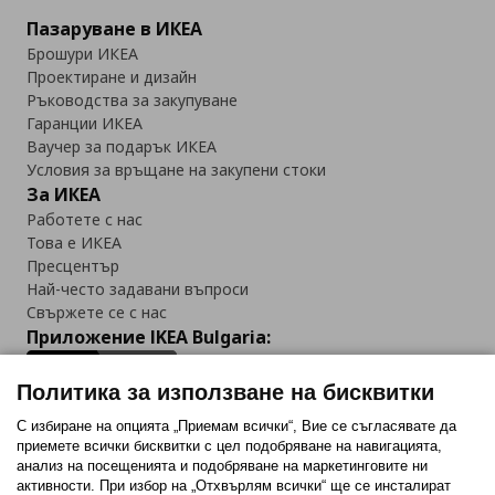
Пазаруване в ИКЕА
Брошури ИКЕА
Проектиране и дизайн
Ръководства за закупуване
Гаранции ИКЕА
Ваучер за подарък ИКЕА
Условия за връщане на закупени стоки
За ИКЕА
Работете с нас
Това е ИКЕА
Пресцентър
Най-често задавани въпроси
Свържете се с нас
Приложение IKEA Bulgaria:
Политика за използване на бисквитки
С избиране на опцията „Приемам всички“, Вие се съгласявате да
приемете всички бисквитки с цел подобряване на навигацията,
Последвайте ни:
анализ на посещенията и подобряване на маркетинговите ни
активности. При избор на „Отхвърлям всички“ ще се инсталират
Facebook
Twitter
Youtube
Pinterest
Instagram