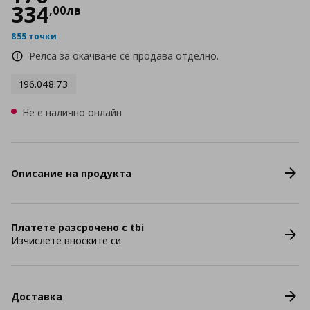
334
,
00
лв
855 точки
Релса за окачване се продава отделно.
196.048.73
Не е налично онлайн
Описание на продукта
Платете разсрочено с tbi
Изчислете вноските си
Доставка