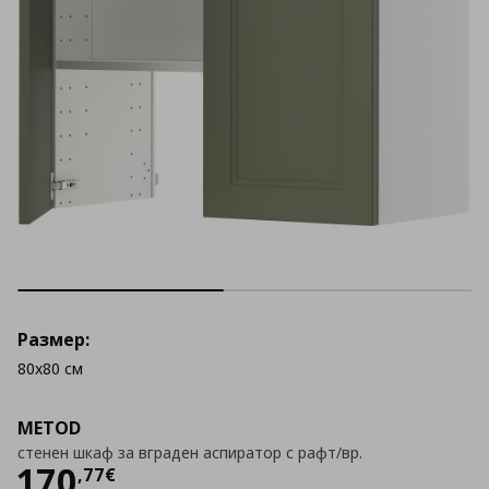
Размер:
80x80 см
METOD
стенен шкаф за вграден аспиратор с рафт/вр.
Цена
170,77 €
170
,
77
€