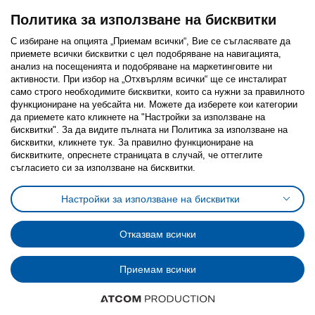
Политика за използване на бисквитки
С избиране на опцията „Приемам всички“, Вие се съгласявате да
приемете всички бисквитки с цел подобряване на навигацията,
Последвайте ни:
анализ на посещенията и подобряване на маркетинговите ни
активности. При избор на „Отхвърлям всички“ ще се инсталират
Facebook
Twitter
Youtube
Pinterest
Instagram
само строго необходимитe бисквитки, които са нужни за правилното
функциониране на уебсайта ни. Можете да изберете кои категории
да приемете като кликнете на "Настройки за използване на
бисквитки". За да видите пълната ни Политика за използване на
бисквитки, кликнете тук. За правилно функциониране на
бисквитките, опреснете страницата в случай, че оттеглите
съгласието си за използване на бисквитки.
Политика за използване на бисквитки (Cookies)
Избор на настройки за използване на бисквитки
Настройки за използване на бисквитки
Условия за ползване на ikea.bg
Обща политика за личните данни
Политика за защита на личните данни на ikea.bg
Общи условия на програма IKEA Family
Отказвам всички
Политика за защита на лични данни на програма IKEA Family
Приемам всички
© Inter-IKEA Systems B.V. 1999 - 2025