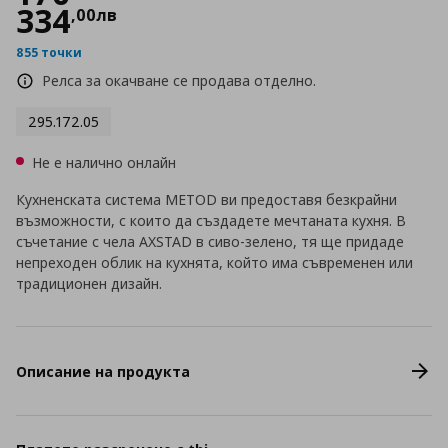
334
,
00
лв
855 точки
Релса за окачване се продава отделно.
295.172.05
Не е налично онлайн
Кухненската система METOD ви предоставя безкрайни
възможности, с които да създадете мечтаната кухня. В
съчетание с чела AXSTAD в сиво-зелено, тя ще придаде
непреходен облик на кухнята, който има съвременен или
традиционен дизайн.
Описание на продукта