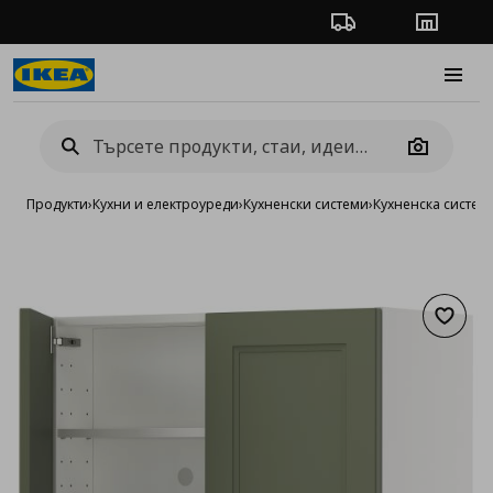
Проследяване на п
Магази
Burge
Camera
Продукти
›
Кухни и електроуреди
›
Кухненски системи
›
Кухненска систе
Добав