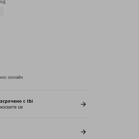
код
чно онлайн
зсрочено с tbi
носките си