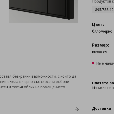
Продуктов 
895.788.42
Цвят:
бяло/черно
Размер:
60x80 см
Не е нали
оставя безкрайни възможности, с които да
ние с чела в черно със скосени ръбове
Платете ра
тен и топъл облик на помещението.
Изчислете в
Доставка