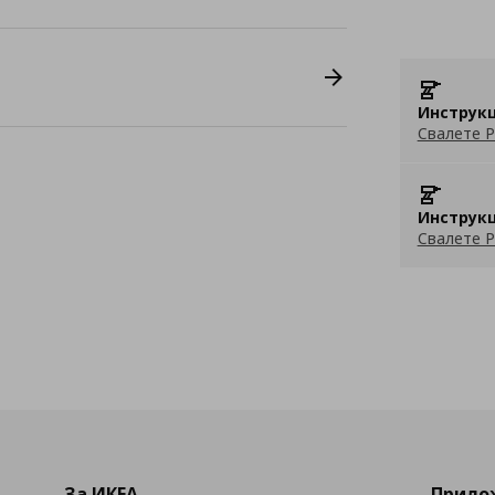
Инструкц
Свалете P
Инструкц
Свалете P
За ИКЕА
Прилож