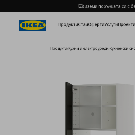
Вземи поръчката си с б
Продукти
Стаи
Оферти
Услуги
Проекти
Продукти
›
Кухни и електроуреди
›
Кухненски си