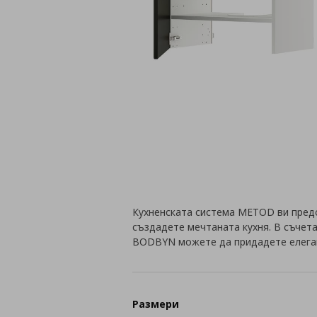
Кухненската система METOD ви пред
създадете мечтаната кухня. В съчета
BODBYN можете да придадете елеган
Размери