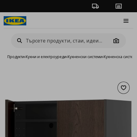
Проследяване на п
Магази
Burge
Camera
Продукти
›
Кухни и електроуреди
›
Кухненски системи
›
Кухненска систе
Добав