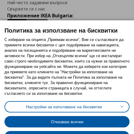
Най-често задавани въпроси
Свържете се с нас
Приложение IKEA Bulgaria:
Политика за използване на бисквитки
С избиране на опцията „Приемам всички“, Вие се съгласявате да
приемете всички бисквитки с цел подобряване на навигацията,
Последвайте ни:
анализ на посещенията и подобряване на маркетинговите ни
активности. При избор на „Отхвърлям всички“ ще се инсталират
Facebook
Twitter
Youtube
Pinterest
Instagram
само строго необходимитe бисквитки, които са нужни за правилното
функциониране на уебсайта ни. Можете да изберете кои категории
да приемете като кликнете на "Настройки за използване на
бисквитки". За да видите пълната ни Политика за използване на
бисквитки, кликнете тук. За правилно функциониране на
бисквитките, опреснете страницата в случай, че оттеглите
съгласието си за използване на бисквитки.
Политика за използване на бисквитки (Cookies)
Избор на настройки за използване на бисквитки
Настройки за използване на бисквитки
Условия за ползване на ikea.bg
Обща политика за личните данни
Политика за защита на личните данни на ikea.bg
Общи условия на програма IKEA Family
Отказвам всички
Политика за защита на лични данни на програма IKEA Family