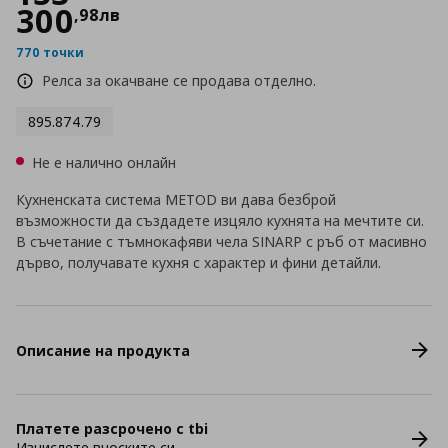
300
,
98
лв
770 точки
Релса за окачване се продава отделно.
895.874.79
Не е налично онлайн
Кухненската система METOD ви дава безброй
възможности да създадете изцяло кухнята на мечтите си.
В съчетание с тъмнокафяви чела SINARP с ръб от масивно
дърво, получавате кухня с характер и фини детайли.
Описание на продукта
Платете разсрочено с tbi
Изчислете вноските си