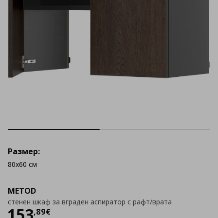
Размер:
80x60 см
METOD
стенен шкаф за вграден аспиратор с рафт/врата
Цена
153,89 €
153
,
89
€