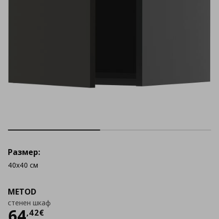
Размер:
40x40 см
METOD
стенен шкаф
Цена
64,42 €
64
,
42
€