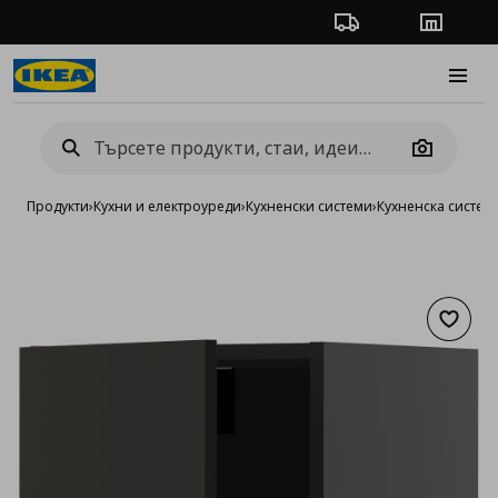
Проследяване на п
Магази
Burge
Camera
Продукти
›
Кухни и електроуреди
›
Кухненски системи
›
Кухненска систе
Добав