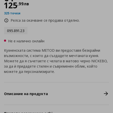
125
,
99
лв
325 точки
Релса за окачване се продава отделно.
095.891.23
Не е налично онлайн
Кухненската система METOD ви предоставя безкрайни
възможности, с които да създадете мечтаната кухня.
Можете да я съчетаете с челата в матово черно NICKEBO,
за да ѝ придадете стилен и съвременен облик, който
можете да персонализирате.
Описание на продукта