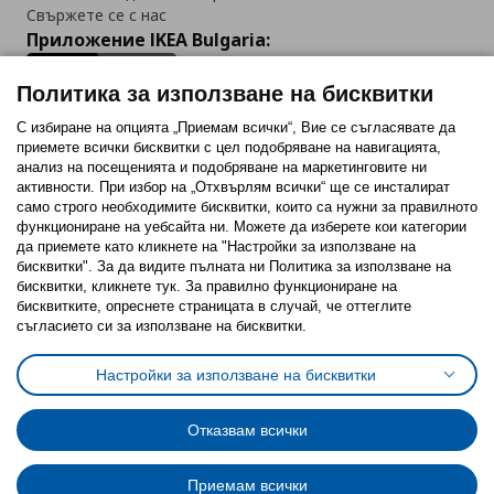
Свържете се с нас
Приложение IKEA Bulgaria:
Политика за използване на бисквитки
С избиране на опцията „Приемам всички“, Вие се съгласявате да
приемете всички бисквитки с цел подобряване на навигацията,
Последвайте ни:
анализ на посещенията и подобряване на маркетинговите ни
активности. При избор на „Отхвърлям всички“ ще се инсталират
Facebook
Twitter
Youtube
Pinterest
Instagram
само строго необходимитe бисквитки, които са нужни за правилното
функциониране на уебсайта ни. Можете да изберете кои категории
да приемете като кликнете на "Настройки за използване на
бисквитки". За да видите пълната ни Политика за използване на
бисквитки, кликнете тук. За правилно функциониране на
бисквитките, опреснете страницата в случай, че оттеглите
съгласието си за използване на бисквитки.
Политика за използване на бисквитки (Cookies)
Избор на настройки за използване на бисквитки
Настройки за използване на бисквитки
Условия за ползване на ikea.bg
Обща политика за личните данни
Политика за защита на личните данни на ikea.bg
Общи условия на програма IKEA Family
Отказвам всички
Политика за защита на лични данни на програма IKEA Family
Приемам всички