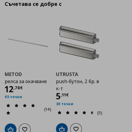
Съчетава се добре с
METOD
UTRUSTA
релса за окачване
push-бутон, 2 бр. в
Цена
12,78 €
12
,
78
€
к-т
Цена
5,11 €
5
,
11
€
65 точки
30 точки
(14)
(5)
Добави в кошницата
Добави към списъка с люб
Добави в кошницата
Добави към списъка с любими