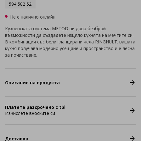
594.582.52
Не е налично онлайн
Кухненската система METOD ви дава безброй
възможности да създадете изцяло кухнята на мечтите си.
В комбинация със бели гланцирани чела RINGHULT, вашата
кухня получава модерно усещане и пространство и е лесна
за почистване.
Описание на продукта
Платете разсрочено с tbi
Изчислете вноските си
Доставка