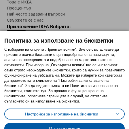
Това е ИКЕА
Пресцентър
Най-често задавани въпроси
Свържете се с нас
Приложение IKEA Bulgaria:
Политика за използване на бисквитки
С избиране на опцията „Приемам всички“, Вие се съгласявате да
приемете всички бисквитки с цел подобряване на навигацията,
Последвайте ни:
анализ на посещенията и подобряване на маркетинговите ни
активности. При избор на „Отхвърлям всички“ ще се инсталират
Facebook
Twitter
Youtube
Pinterest
Instagram
само строго необходимитe бисквитки, които са нужни за правилното
функциониране на уебсайта ни. Можете да изберете кои категории
да приемете като кликнете на "Настройки за използване на
бисквитки". За да видите пълната ни Политика за използване на
бисквитки, кликнете тук. За правилно функциониране на
бисквитките, опреснете страницата в случай, че оттеглите
съгласието си за използване на бисквитки.
Политика за използване на бисквитки (Cookies)
Избор на настройки за използване на бисквитки
Настройки за използване на бисквитки
Условия за ползване на ikea.bg
Обща политика за личните данни
Политика за защита на личните данни на ikea.bg
Общи условия на програма IKEA Family
Отказвам всички