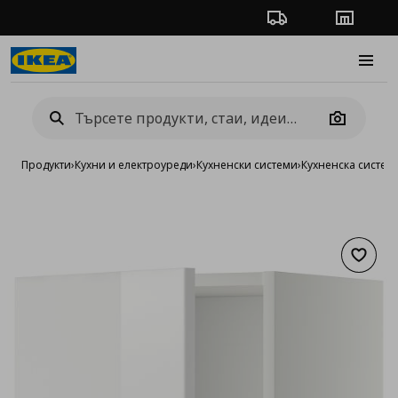
Проследяване на п
Магази
Burge
Camera
Продукти
›
Кухни и електроуреди
›
Кухненски системи
›
Кухненска систе
Добав