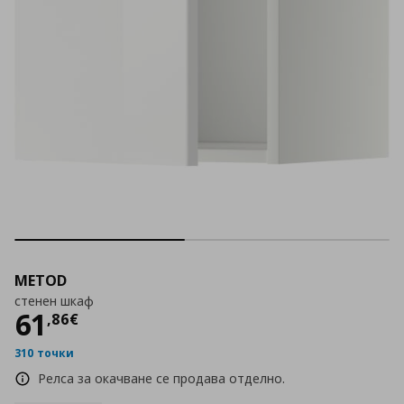
METOD
стенен шкаф
Цена
61,86 €
61
,
86
€
310 точки
Релса за окачване се продава отделно.