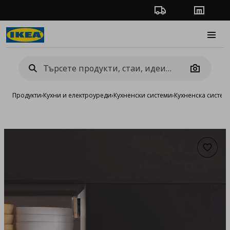
Проследяване на п
Магази
Burge
Camera
Продукти
›
Кухни и електроуреди
›
Кухненски системи
›
Кухненска систе
Добав