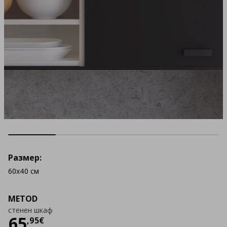
Размер:
60x40 см
METOD
стенен шкаф
Цена
65,95 €
65
,
95
€