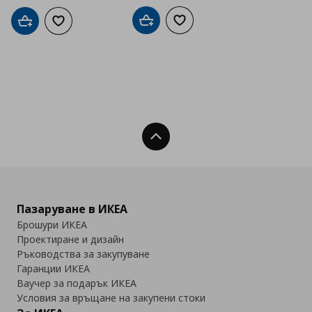
Добави в кошницата
Добави към списъка с люб
Добави в кошницата
Добави към списъка с любими
Нагоре
Пазаруване в ИКЕА
Брошури ИКЕА
Проектиране и дизайн
Ръководства за закупуване
Гаранции ИКЕА
Ваучер за подарък ИКЕА
Условия за връщане на закупени стоки