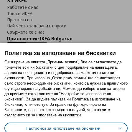
За ИКЕА
Работете с нас
Това е ИКЕА
Пресцентър
Най-често задавани въпроси
Свържете се с нас
Приложение IKEA Bulgaria:
Политика за използване на бисквитки
С избиране на опцията „Приемам всички“, Вие се съгласявате да
приемете всички бисквитки с цел подобряване на навигацията,
Последвайте ни:
анализ на посещенията и подобряване на маркетинговите ни
активности. При избор на „Отхвърлям всички“ ще се инсталират
Facebook
Twitter
Youtube
Pinterest
Instagram
само строго необходимитe бисквитки, които са нужни за правилното
функциониране на уебсайта ни. Можете да изберете кои категории
да приемете като кликнете на "Настройки за използване на
бисквитки". За да видите пълната ни Политика за използване на
бисквитки, кликнете тук. За правилно функциониране на
бисквитките, опреснете страницата в случай, че оттеглите
съгласието си за използване на бисквитки.
Политика за използване на бисквитки (Cookies)
Избор на настройки за използване на бисквитки
Настройки за използване на бисквитки
Условия за ползване на ikea.bg
Обща политика за личните данни