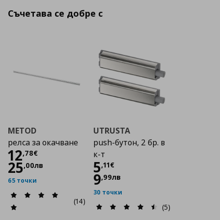
Съчетава се добре с
METOD
UTRUSTA
релса за окачване
push-бутон, 2 бр. в
Цена
12,78 €
12
,
78
€
к-т
Цена
5,11 €
5
25
,
11
€
,
00
лв
9
,
99
лв
65 точки
30 точки
(14)
(5)