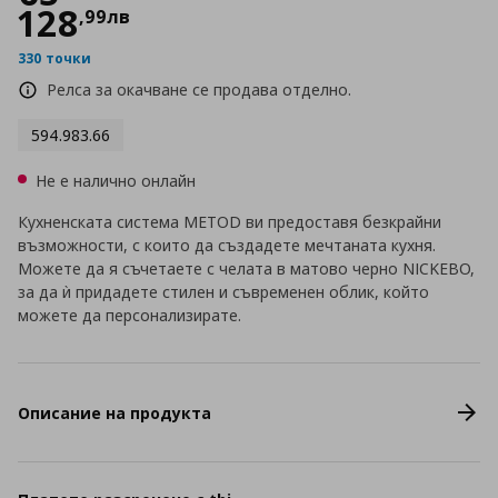
128
,
99
лв
330 точки
Релса за окачване се продава отделно.
594.983.66
Не е налично онлайн
Кухненската система METOD ви предоставя безкрайни
възможности, с които да създадете мечтаната кухня.
Можете да я съчетаете с челата в матово черно NICKEBO,
за да ѝ придадете стилен и съвременен облик, който
можете да персонализирате.
Описание на продукта