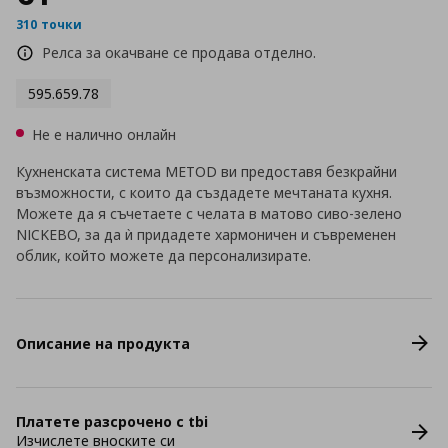
310 точки
Релса за окачване се продава отделно.
595.659.78
Не е налично онлайн
Кухненската система METOD ви предоставя безкрайни
възможности, с които да създадете мечтаната кухня.
Можете да я съчетаете с челата в матово сиво-зелено
NICKEBO, за да ѝ придадете хармоничен и съвременен
облик, който можете да персонализирате.
Описание на продукта
Платете разсрочено с tbi
Изчислете вноските си