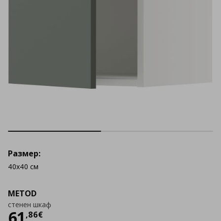
Размер:
40x40 см
METOD
стенен шкаф
Цена
61,86 €
61
,
86
€