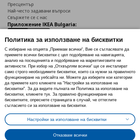
Пресцентър
Най-често задавани въпроси
Свържете се с нас
Приложение IKEA Bulgaria:
Политика за използване на бисквитки
С избиране на опцията „Приемам всички“, Вие се съгласявате да
приемете всички бисквитки с цел подобряване на навигацията,
Последвайте ни:
анализ на посещенията и подобряване на маркетинговите ни
активности. При избор на „Отхвърлям всички“ ще се инсталират
Facebook
Twitter
Youtube
Pinterest
Instagram
само строго необходимитe бисквитки, които са нужни за правилното
функциониране на уебсайта ни. Можете да изберете кои категории
да приемете като кликнете на "Настройки за използване на
бисквитки". За да видите пълната ни Политика за използване на
бисквитки, кликнете тук. За правилно функциониране на
бисквитките, опреснете страницата в случай, че оттеглите
съгласието си за използване на бисквитки.
Политика за използване на бисквитки (Cookies)
Избор на настройки за използване на бисквитки
Настройки за използване на бисквитки
Условия за ползване на ikea.bg
Обща политика за личните данни
Политика за защита на личните данни на ikea.bg
Общи условия на програма IKEA Family
Отказвам всички
Политика за защита на лични данни на програма IKEA Family