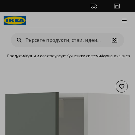
Проследяване на п
Магази
Burge
Camera
Продукти
›
Кухни и електроуреди
›
Кухненски системи
›
Кухненска систе
Добав