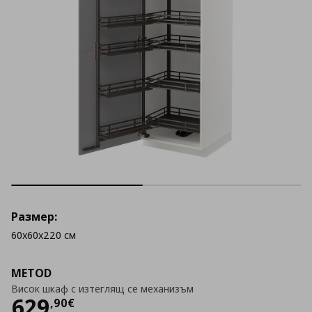
Размер:
60x60x220 см
METOD
Висок шкаф с изтеглящ се механизъм
Цена
629,90 €
629
,
90
€