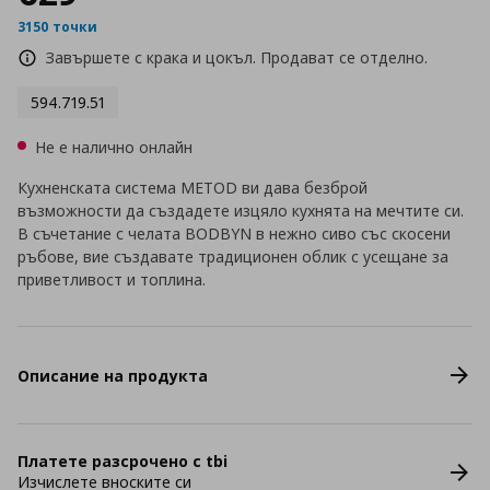
3150 точки
Завършете с крака и цокъл. Продават се отделно.
594.719.51
Не е налично онлайн
Кухненската система METOD ви дава безброй
възможности да създадете изцяло кухнята на мечтите си.
В съчетание с челата BODBYN в нежно сиво със скосени
ръбове, вие създавате традиционен облик с усещане за
приветливост и топлина.
Описание на продукта
Платете разсрочено с tbi
Изчислете вноските си