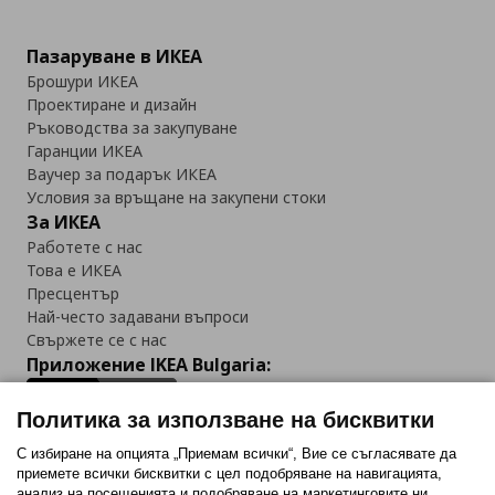
Пазаруване в ИКЕА
Брошури ИКЕА
Проектиране и дизайн
Ръководства за закупуване
Гаранции ИКЕА
Ваучер за подарък ИКЕА
Условия за връщане на закупени стоки
За ИКЕА
Работете с нас
Това е ИКЕА
Пресцентър
Най-често задавани въпроси
Свържете се с нас
Приложение IKEA Bulgaria:
Политика за използване на бисквитки
С избиране на опцията „Приемам всички“, Вие се съгласявате да
приемете всички бисквитки с цел подобряване на навигацията,
Последвайте ни:
анализ на посещенията и подобряване на маркетинговите ни