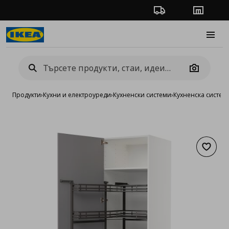
Проследяване на п
Магази
Burge
Camera
Продукти
›
Кухни и електроуреди
›
Кухненски системи
›
Кухненска систе
Добав