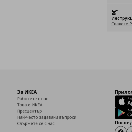
Инструкц
Свалете P
За ИКЕА
Прилож
Работете с нас
Това е ИКЕА
Пресцентър
Най-често задавани въпроси
Послед
Свържете се с нас