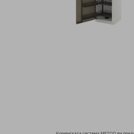
Кухненската система METOD ви пред