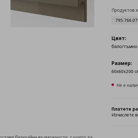
Продуктов 
795.766.07
Цвят:
бяло/тъмно
Размер:
60x60x200 с
Не е нали
Платете ра
Изчислете в
оставя безкрайни възможности, с които да