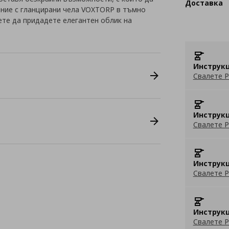
Доставка
ание с гланцирани чела VOXTORP в тъмно
те да придадете елегантен облик на
Инструкц
Свалете P
Инструкц
Свалете P
Инструкц
Свалете P
Инструкц
Свалете P