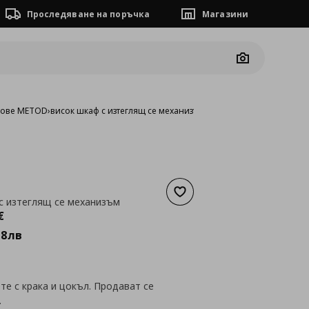
Проследяване на поръчка
Магазини
Camera
фове METOD
›
висок шкаф с изтеглящ се механизъм
Добави към списъка с люб
с изтеглящ се механизъм
а
628,88 €
€
98
лв
е с крака и цокъл. Продават се
.