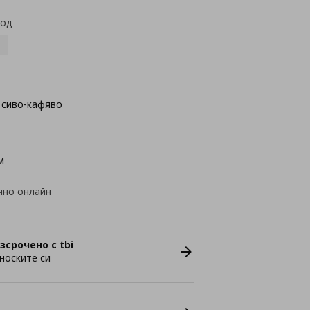
код
 сиво-кафявo
м
чно онлайн
зсрочено с tbi
носките си