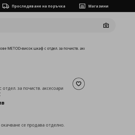
Проследяване на поръчка
Магазини
Camera
фове METOD
›
висок шкаф с отдел. за почиств. аксесоари
Добави към списъка с люб
с отдел. за почиств. аксесоари
а
295,01 €
€
лв
 окачване се продава отделно.