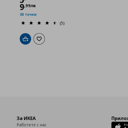
9
,
99
лв
30 точки
(5)
Добави в кошницата
Добави към списъка с любими
За ИКЕА
Прилож
Работете с нас