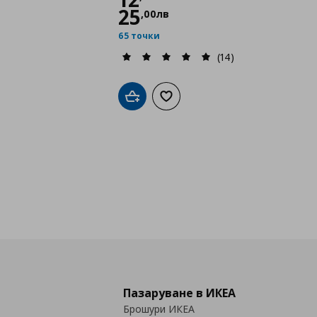
25
,
00
лв
65 точки
(14)
Добави в кошницата
Добави към списъка с любими
Пазаруване в ИКЕА
Брошури ИКЕА