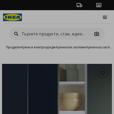
Проследяване на п
Магази
Burge
Camera
Продукти
›
Кухни и електроуреди
›
Кухненски системи
›
Кухненска систе
Добав