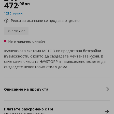
472
,
98
лв
1210 точки
Релса за окачване се продава отделно.
795.567.65
Не е налично онлайн
Кухненската система METOD ви предоставя безкрайни
възможности, с които да създадете мечтаната кухня. В
съчетание с челата HAVSTORP в тъмнозелено можете да
създадете неповторим стил у дома.
Описание на продукта
Платете разсрочено с tbi
Изчислете вноските си