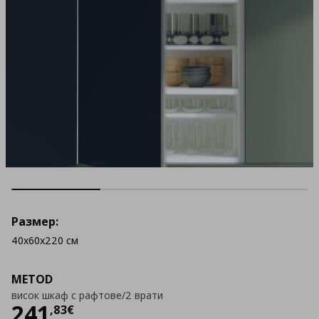
Размер:
40x60x220 см
METOD
висок шкаф с рафтове/2 врати
Цена
241,83 €
241
,
83
€