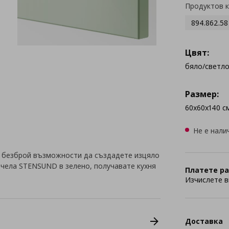
Продуктов 
894.862.58
Цвят:
бяло/светл
Размер:
60x60x140 с
Не е нали
 безброй възможности да създадете изцяло
с чела STENSUND в зелено, получавате кухня
Платете ра
Изчислете в
Доставка