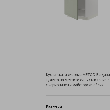
Кухненската система METOD Ви дава
кухнята на мечтите си. В съчетание 
с хармоничен и майсторски облик.
Размери