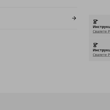
Инструкц
Свалете P
Инструкц
Свалете P