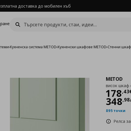
езплатна доставка до мобилен хъб
ране
стеми
›
Кухненска система METOD
›
Кухненски шкафове METOD
›
Стенни шка
METOD
висок шкаф 
Цен
178
,
43
348
,
98
895 точки
Релса за