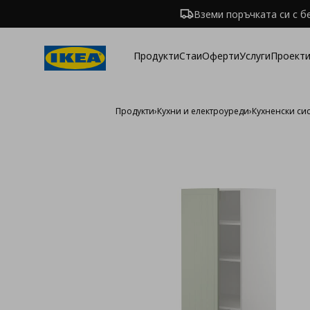
Вземи поръчката си с б
Продукти
Стаи
Оферти
Услуги
Проекти
Продукти
›
Кухни и електроуреди
›
Кухненски си