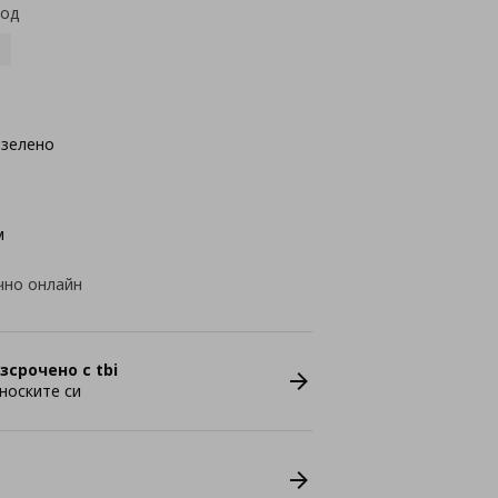
код
озелено
м
чно онлайн
зсрочено с tbi
носките си