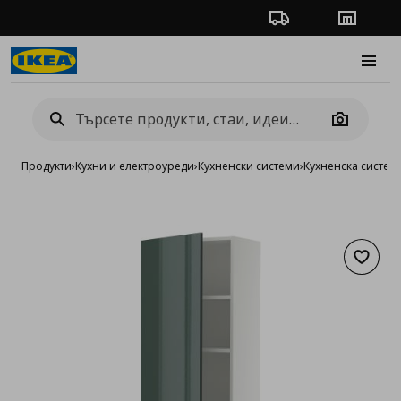
Проследяване на п
Магази
Burge
Camera
Продукти
›
Кухни и електроуреди
›
Кухненски системи
›
Кухненска систе
Добав