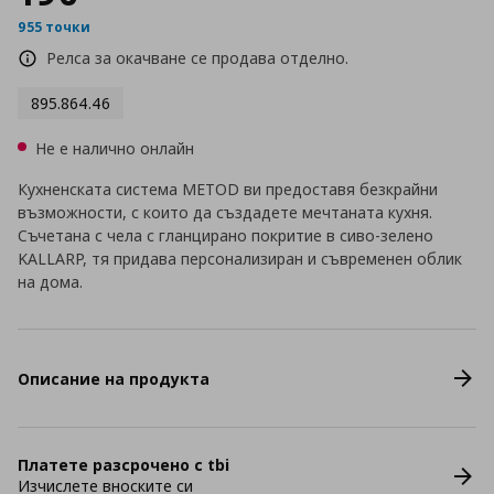
955 точки
Релса за окачване се продава отделно.
895.864.46
Не е налично онлайн
Кухненската система METOD ви предоставя безкрайни
възможности, с които да създадете мечтаната кухня.
Съчетана с чела с гланцирано покритие в сиво-зелено
KALLARP, тя придава персонализиран и съвременен облик
на дома.
Описание на продукта
Платете разсрочено с tbi
Изчислете вноските си