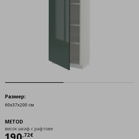
Размер:
60x37x200 см
METOD
висок шкаф с рафтове
Цена
190,72 €
190
,
72
€