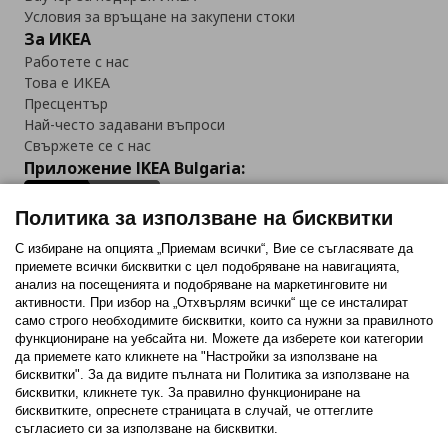
Условия за връщане на закупени стоки
За ИКЕА
Работете с нас
Това е ИКЕА
Пресцентър
Най-често задавани въпроси
Свържете се с нас
Приложение IKEA Bulgaria:
Политика за използване на бисквитки
С избиране на опцията „Приемам всички“, Вие се съгласявате да
приемете всички бисквитки с цел подобряване на навигацията,
Последвайте ни:
анализ на посещенията и подобряване на маркетинговите ни
активности. При избор на „Отхвърлям всички“ ще се инсталират
Facebook
Twitter
Youtube
Pinterest
Instagram
само строго необходимитe бисквитки, които са нужни за правилното
функциониране на уебсайта ни. Можете да изберете кои категории
да приемете като кликнете на "Настройки за използване на
бисквитки". За да видите пълната ни Политика за използване на
бисквитки, кликнете тук. За правилно функциониране на
бисквитките, опреснете страницата в случай, че оттеглите
съгласието си за използване на бисквитки.
Политика за използване на бисквитки (Cookies)