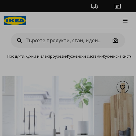
Проследяване на п
Магази
Burge
Camera
Продукти
›
Кухни и електроуреди
›
Кухненски системи
›
Кухненска систе
Добав