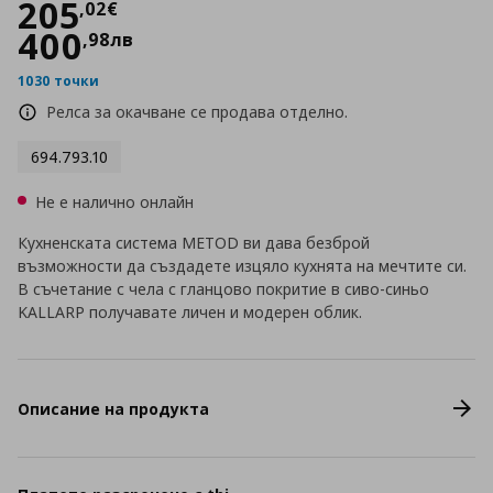
Цена
205,02 €
205
,
02
€
400
,
98
лв
1030 точки
Релса за окачване се продава отделно.
694.793.10
Не е налично онлайн
Кухненската система METOD ви дава безброй
възможности да създадете изцяло кухнята на мечтите си.
В съчетание с чела с гланцово покритие в сиво-синьо
KALLARP получавате личен и модерен облик.
Описание на продукта