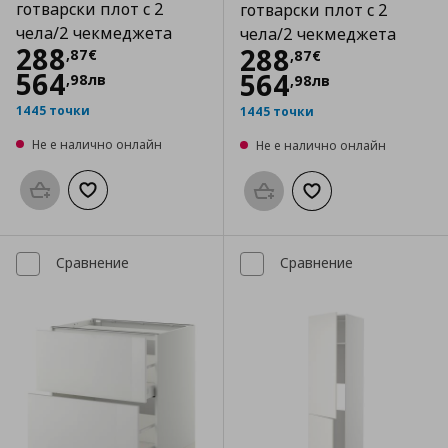
готварски плот с 2
готварски плот с 2
чела/2 чекмеджета
чела/2 чекмеджета
Цена
288,87 €
288
Цена
288,87 €
288
,
87
€
,
87
€
564
564
,
98
лв
,
98
лв
1445 точки
1445 точки
Не е налично онлайн
Не е налично онлайн
Προσθήκη στο καλάθι
Добави към списъка с любими
Προσθήκη στο καλάθι
Добави към списък
Сравнение
Сравнение