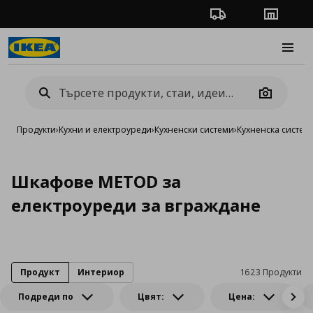
Проследяване на п
Магази
Burge
Camera
Продукти
›
Кухни и електроуреди
›
Кухненски системи
›
Кухненска систе
Шкафове METOD за
електроуреди за вграждане
Продукт
Интериор
1623 Продукти
Подреди по
Цвят:
Цена: