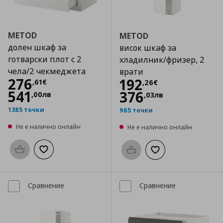
METOD
METOD
долен шкаф за
висок шкаф за
готварски плот с 2
хладилник/фризер, 2
чела/2 чекмеджета
врати
Цена
276,61 €
276
Цена
192,26 €
192
,
61
€
,
26
€
541
376
,
00
лв
,
03
лв
1385 точки
965 точки
Не е налично онлайн
Не е налично онлайн
Προσθήκη στο καλάθι
Добави към списъка с любими
Προσθήκη στο καλάθι
Добави към списък
Сравнение
Сравнение