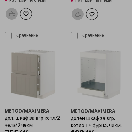
Не е налично онлайн
Не е налично онлайн
Προσθήκη στο καλάθι
Добави към списъка с любими
Προσθήκη στο καλάθι
Добави към списък
Сравнение
Сравнение
METOD/MAXIMERA
METOD/MAXIMERA
дол. шкаф за вгр котл/2
долен шкаф за вгр.
чела/3 чекм
котлон + фурна, чекм.
,
64
€
,
40
€