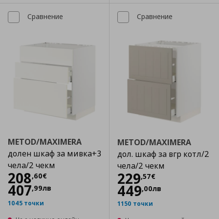
Сравнение
Сравнение
METOD/MAXIMERA
METOD/MAXIMERA
долен шкаф за мивка+3
дол. шкаф за вгр котл/2
чела/2 чекм
чела/2 чекм
Цена
208,60 €
208
Цена
229,57 €
229
,
60
€
,
57
€
407
449
,
99
лв
,
00
лв
1045 точки
1150 точки