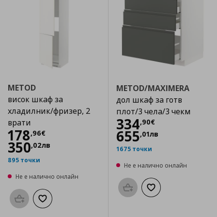
METOD
METOD/MAXIMERA
висок шкаф за
дол шкаф за готв
хладилник/фризер, 2
плот/3 чела/3 чекм
Цена
334,90 €
334
,
90
€
врати
Цена
178,96 €
178
655
,
96
€
,
01
лв
350
,
02
лв
1675 точки
895 точки
Не е налично онлайн
Не е налично онлайн
Προσθήκη στο καλάθι
Добави към списък
Προσθήκη στο καλάθι
Добави към списъка с любими