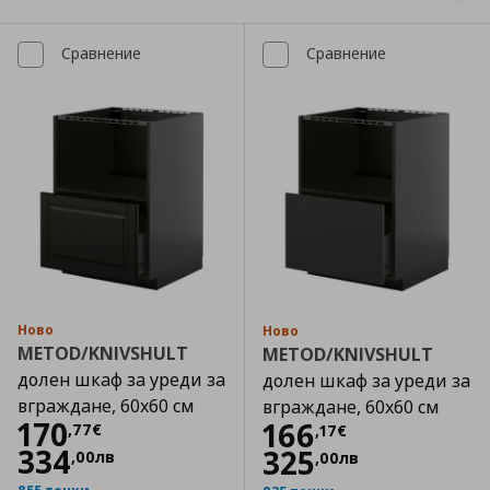
Сравнение
Сравнение
Ново
Ново
METOD/KNIVSHULT
METOD/KNIVSHULT
долен шкаф за уреди за
долен шкаф за уреди за
вграждане, 60x60 см
вграждане, 60x60 см
Цена
170,77 €
170
Цена
166,17 €
166
,
77
€
,
17
€
334
325
,
00
лв
,
00
лв