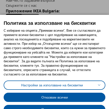
Най-често задавани въпроси
Свържете се с нас
Приложение IKEA Bulgaria:
Политика за използване на бисквитки
С избиране на опцията „Приемам всички“, Вие се съгласявате да
приемете всички бисквитки с цел подобряване на навигацията,
Последвайте ни:
анализ на посещенията и подобряване на маркетинговите ни
активности. При избор на „Отхвърлям всички“ ще се инсталират
Facebook
Twitter
Youtube
Pinterest
Instagram
само строго необходимитe бисквитки, които са нужни за правилното
функциониране на уебсайта ни. Можете да изберете кои категории
да приемете като кликнете на "Настройки за използване на
бисквитки". За да видите пълната ни Политика за използване на
бисквитки, кликнете тук. За правилно функциониране на
бисквитките, опреснете страницата в случай, че оттеглите
съгласието си за използване на бисквитки.
Политика за използване на бисквитки (Cookies)
Избор на настройки за използване на бисквитки
Настройки за използване на бисквитки
Условия за ползване на ikea.bg
Обща политика за личните данни
Политика за защита на личните данни на ikea.bg
Общи условия на програма IKEA Family
Отказвам всички
Политика за защита на лични данни на програма IKEA Family