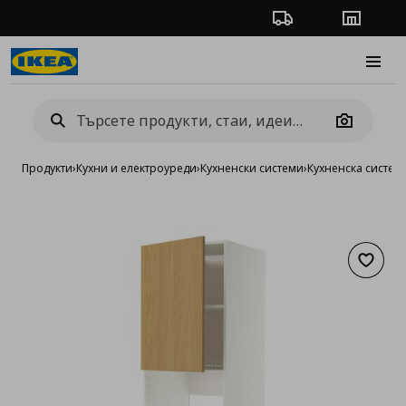
Проследяване на п
Магази
Burge
Camera
Продукти
›
Кухни и електроуреди
›
Кухненски системи
›
Кухненска систе
Добав