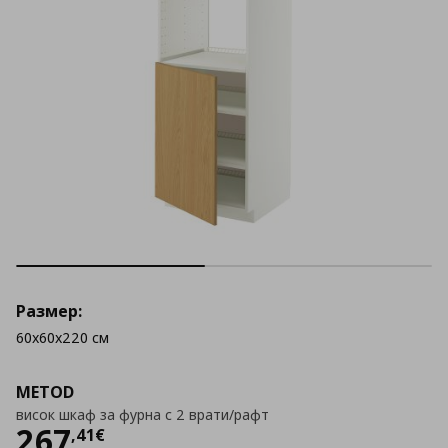
Размер:
60x60x220 см
METOD
висок шкаф за фурна с 2 врати/рафт
Цена
267,41 €
267
,
41
€