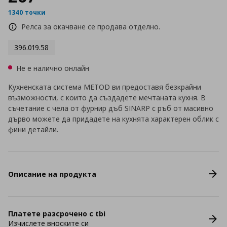
1340 точки
Релса за окачване се продава отделно.
396.019.58
Не е налично онлайн
Кухненската система METOD ви предоставя безкрайни
възможности, с които да създадете мечтаната кухня. В
съчетание с чела от фурнир дъб SINARP с ръб от масивно
дърво можете да придадете на кухнята характерен облик с
фини детайли.
Описание на продукта
Платете разсрочено с tbi
Изчислете вноските си