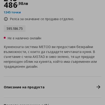
486
,
98
лв
1245 точки
Релса за окачване се продава отделно.
595.186.75
Не е налично онлайн
Кухненската система METOD ви предоставя безкрайни
възможности, с които да създадете мечтаната кухня. В
съчетание с чела AXSTAD в сиво-зелено, тя ще придаде
непреходен облик на кухнята, който има съвременен или
традиционен дизайн.
Описание на продукта