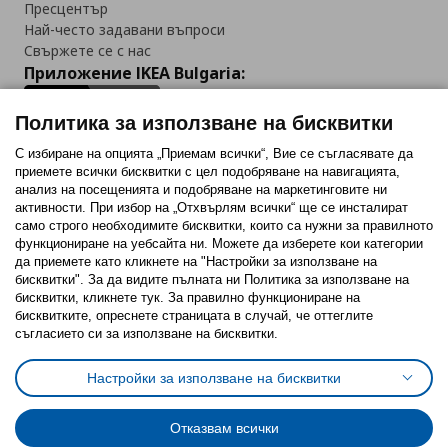
Пресцентър
Най-често задавани въпроси
Свържете се с нас
Приложение IKEA Bulgaria:
Политика за използване на бисквитки
С избиране на опцията „Приемам всички“, Вие се съгласявате да
приемете всички бисквитки с цел подобряване на навигацията,
Последвайте ни:
анализ на посещенията и подобряване на маркетинговите ни
активности. При избор на „Отхвърлям всички“ ще се инсталират
Facebook
Twitter
Youtube
Pinterest
Instagram
само строго необходимитe бисквитки, които са нужни за правилното
функциониране на уебсайта ни. Можете да изберете кои категории
да приемете като кликнете на "Настройки за използване на
бисквитки". За да видите пълната ни Политика за използване на
бисквитки, кликнете тук. За правилно функциониране на
бисквитките, опреснете страницата в случай, че оттеглите
съгласието си за използване на бисквитки.
Политика за използване на бисквитки (Cookies)
Избор на настройки за използване на бисквитки
Настройки за използване на бисквитки
Условия за ползване на ikea.bg
Обща политика за личните данни
Политика за защита на личните данни на ikea.bg
Общи условия на програма IKEA Family
Отказвам всички
Политика за защита на лични данни на програма IKEA Family