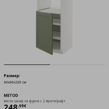
Размер:
60x60x200 см
METOD
висок шкаф за фурна с 2 врати/рафт
Цена
248,99 €
248
,
99
€