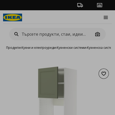
Проследяване на п
Магази
Burge
Camera
Продукти
›
Кухни и електроуреди
›
Кухненски системи
›
Кухненска систе
Добав