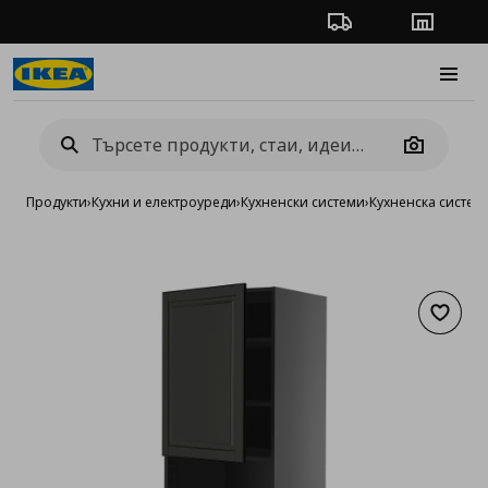
Проследяване на п
Магази
Burge
Camera
Продукти
›
Кухни и електроуреди
›
Кухненски системи
›
Кухненска систе
Добав