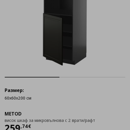
Размер:
60x60x200 см
METOD
висок шкаф за микровълнова с 2 врати/рафт
Цена
259,74 €
259
,
74
€