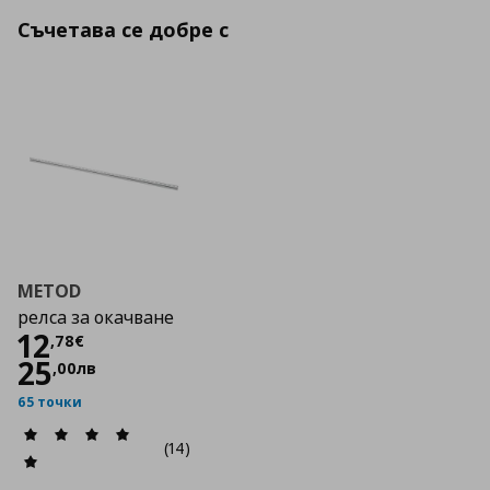
Съчетава се добре с
METOD
релса за окачване
Цена
12,78 €
12
,
78
€
25
,
00
лв
65 точки
(14)