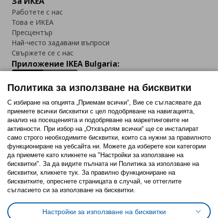
За ИКЕА
Работете с нас
Това е ИКЕА
Пресцентър
Най-често задавани въпроси
Свържете се с нас
Приложение IKEA Bulgaria:
Политика за използване на бисквитки
С избиране на опцията „Приемам всички“, Вие се съгласявате да
приемете всички бисквитки с цел подобряване на навигацията,
Последвайте ни:
анализ на посещенията и подобряване на маркетинговите ни
активности. При избор на „Отхвърлям всички“ ще се инсталират
Facebook
Twitter
Youtube
Pinterest
Instagram
само строго необходимитe бисквитки, които са нужни за правилното
функциониране на уебсайта ни. Можете да изберете кои категории
да приемете като кликнете на "Настройки за използване на
бисквитки". За да видите пълната ни Политика за използване на
бисквитки, кликнете тук. За правилно функциониране на
бисквитките, опреснете страницата в случай, че оттеглите
съгласието си за използване на бисквитки.
Политика за използване на бисквитки (Cookies)
Избор на настройки за използване на бисквитки
Настройки за използване на бисквитки
Условия за ползване на ikea.bg
Обща политика за личните данни