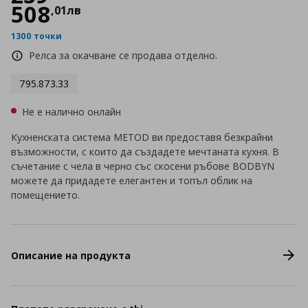
508
,
01
лв
1300 точки
Релса за окачване се продава отделно.
795.873.33
Не е налично онлайн
Кухненската система METOD ви предоставя безкрайни
възможности, с които да създадете мечтаната кухня. В
съчетание с чела в черно със скосени ръбове BODBYN
можете да придадете елегантен и топъл облик на
помещението.
Описание на продукта