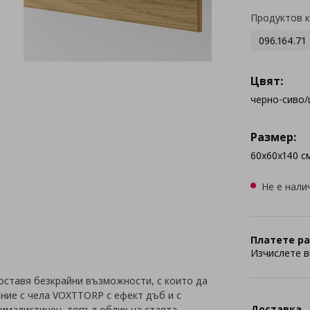
Продуктов 
096.164.71
Цвят:
черно-сиво/
Размер:
60x60x140 с
Не е нали
Платете ра
Изчислете в
оставя безкрайни възможности, с които да
ание с чела VOXTTORP с ефект дъб и с
Доставка
ималистичен, топъл облик на стаята.