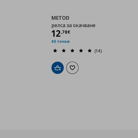
METOD
релса за окачване
Цена
12,78 €
12
,
78
€
65 точки
(14)
Добави в кошницата
Добави към списъка с любими