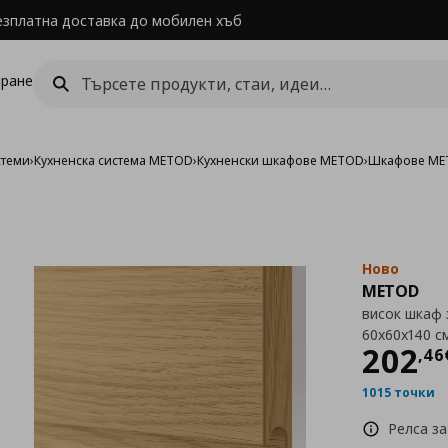
езплатна доставка до мобилен хъб
ране
стеми
›
Кухненска система METOD
›
Кухненски шкафове METOD
›
Шкафове MET
Ново
METOD
висок шкаф 
60x60x140 с
Цен
202
,
46
1015 точки
Релса за