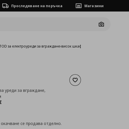
Проследяване на поръчка
Магазини
Camera
OD за електроуреди за вграждане
›
висок шкаф за уреди за вграждане, 60
Добави към списъка с люб
за уреди за вграждане,
м
а
202,46 €
€
 окачване се продава отделно.