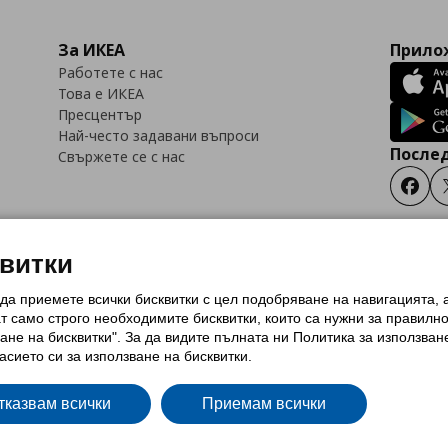
За ИКЕА
Прилож
Работете с нас
Това е ИКЕА
Пресцентър
Най-често задавани въпроси
Послед
Свържете се с нас
Faceb
квитки
 да приемете всички бисквитки с цел подобряване на навигацията,
тки (Cookies)
Избор на настройки за използване на бисквитки
Условия за п
ат само строго необходимитe бисквитки, които са нужни за правилн
Политика за защита на личните данни на ikea.bg
Общи условия на програма
ане на бисквитки". За да видите пълната ни Политика за използван
и на програма IKEA Family
асието си за използване на бисквитки.
тказвам всички
Приемам всички