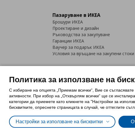
Пазаруване в ИКЕА
Брошури ИКЕА
Проектиране и дизайн
Ръководства за закупуване
Гаранции ИКЕА
Ваучер за подарък ИКЕА
Условия за връщане на закупени стоки
Политика за използване на бис
С избиране на опцията „Приемам всички“, Вие се съгласявате
Политика за използване на бискви
активности. При избор на „Отхвърлям всички“ ще се инсталир
Обща политика за личните данни
категории да приемете като кликнете на "Настройки за използв
Политика за защита на лични данн
бисквитките, опреснете страницата в случай, че оттеглите съгл
Настройки за използване на бисквитки
О
© Inter-IKEA Systems B.V. 1999 - 2025