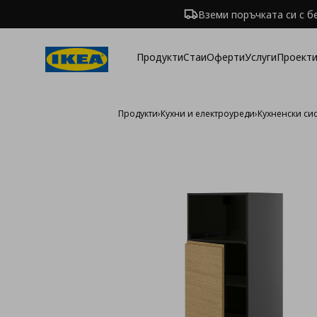
Вземи поръчката си с б
Продукти
Стаи
Оферти
Услуги
Проекти
Продукти
›
Кухни и електроуреди
›
Кухненски си