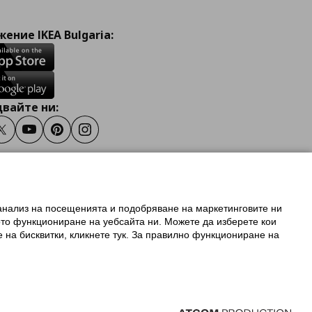
ение IKEA Bulgaria:
вайте ни:
ook
Twitter
Youtube
Pinterest
Instagram
 анализ на посещенията и подобряване на маркетинговите ни
олзване на ikea.bg
ото функциониране на уебсайта ни. Можете да изберете кои
 IKEA Family
е на бисквитки, кликнете тук. За правилно функциониране на