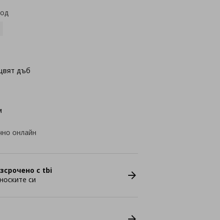
код
цвят дъб
м
чно онлайн
зсрочено с tbi
носките си