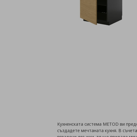
Кухненската система METOD ви пред
създадете мечтаната кухня. В съчет
вградени дръжки, тя ще придаде мин