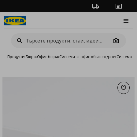
Проследяване на п
Магази
Burge
Camera
Продукти
›
Бюра
›
Офис бюра
›
Системи за офис обзавеждане
›
Система M
Добав