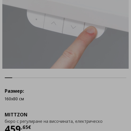
Размер:
160x80 см
MITTZON
бюро с регулиране на височината, електрическо
Цена
459,65 €
459
,
65
€