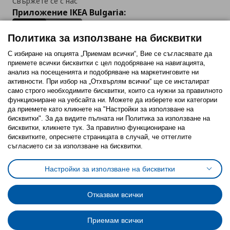
Свържете се с нас
Приложение IKEA Bulgaria:
Политика за използване на бисквитки
С избиране на опцията „Приемам всички“, Вие се съгласявате да
приемете всички бисквитки с цел подобряване на навигацията,
Последвайте ни:
анализ на посещенията и подобряване на маркетинговите ни
активности. При избор на „Отхвърлям всички“ ще се инсталират
Facebook
Twitter
Youtube
Pinterest
Instagram
само строго необходимитe бисквитки, които са нужни за правилното
функциониране на уебсайта ни. Можете да изберете кои категории
да приемете като кликнете на "Настройки за използване на
бисквитки". За да видите пълната ни Политика за използване на
бисквитки, кликнете тук. За правилно функциониране на
бисквитките, опреснете страницата в случай, че оттеглите
съгласието си за използване на бисквитки.
Политика за използване на бисквитки (Cookies)
Избор на настройки за използване на бисквитки
Настройки за използване на бисквитки
Условия за ползване на ikea.bg
Обща политика за личните данни
Политика за защита на личните данни на ikea.bg
Общи условия на програма IKEA Family
Отказвам всички
Политика за защита на лични данни на програма IKEA Family
Приемам всички