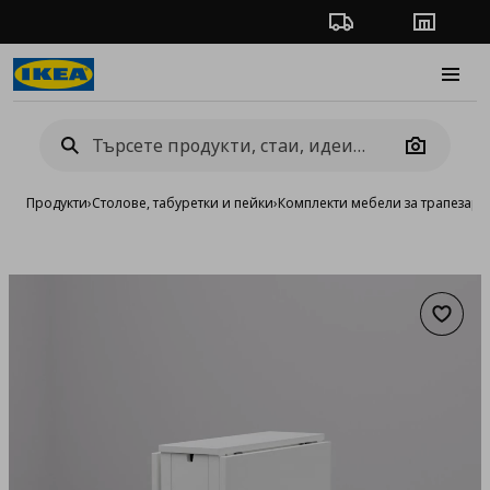
Проследяване на п
Магази
Burge
Camera
Продукти
›
Столове, табуретки и пейки
›
Комплекти мебели за трапезари
Добав