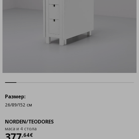
Размер:
26/89/152 см
NORDEN/TEODORES
маса и 4 стола
Цена
377,64 €
377
,
64
€