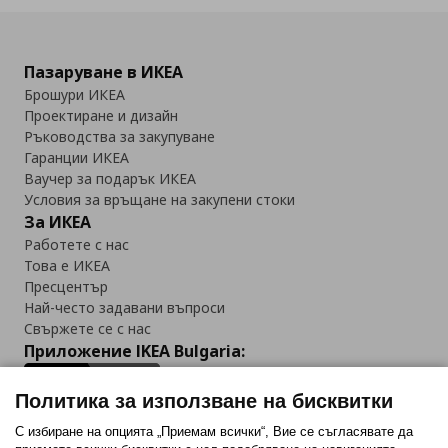
Пазаруване в ИКЕА
Брошури ИКЕА
Проектиране и дизайн
Ръководства за закупуване
Гаранции ИКЕА
Ваучер за подарък ИКЕА
Условия за връщане на закупени стоки
За ИКЕА
Работете с нас
Това е ИКЕА
Пресцентър
Най-често задавани въпроси
Свържете се с нас
Приложение IKEA Bulgaria:
Политика за използване на бисквитки
С избиране на опцията „Приемам всички“, Вие се съгласявате да