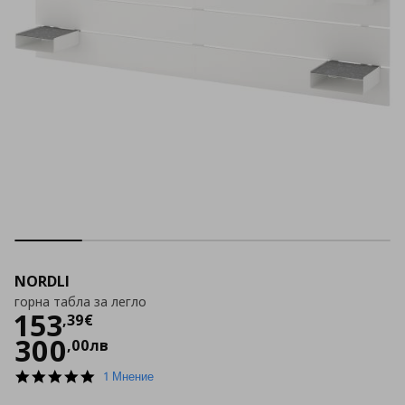
NORDLI
горна табла за легло
Цена
153,39 €
153
,
39
€
300
,
00
лв
5.0
1 Мнение
star