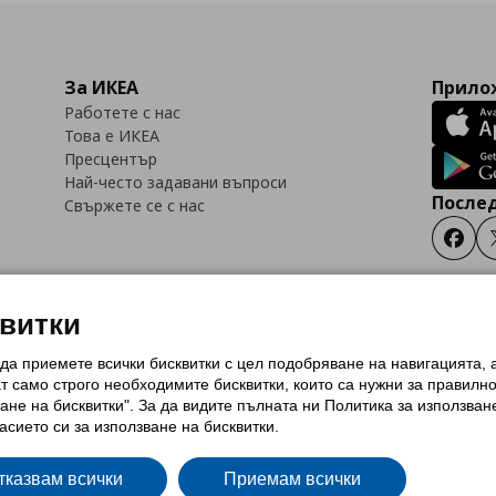
За ИКЕА
Прилож
Работете с нас
Това е ИКЕА
Пресцентър
Най-често задавани въпроси
Послед
Свържете се с нас
Faceb
квитки
 да приемете всички бисквитки с цел подобряване на навигацията,
тки (Cookies)
Избор на настройки за използване на бисквитки
Условия за п
ат само строго необходимитe бисквитки, които са нужни за правилн
Политика за защита на личните данни на ikea.bg
Общи условия на програма
ане на бисквитки". За да видите пълната ни Политика за използван
и на програма IKEA Family
асието си за използване на бисквитки.
тказвам всички
Приемам всички