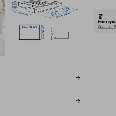
Инструкц
Свалете P