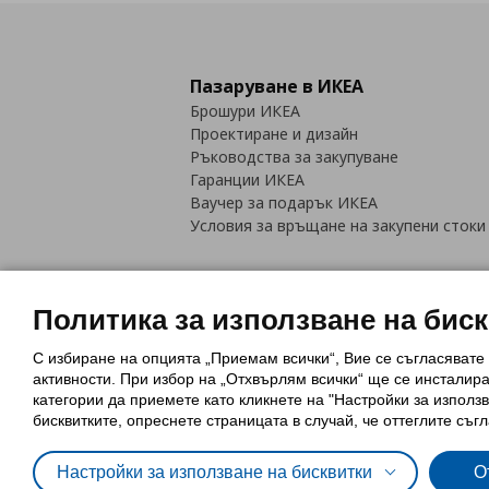
Пазаруване в ИКЕА
Брошури ИКЕА
Проектиране и дизайн
Ръководства за закупуване
Гаранции ИКЕА
Ваучер за подарък ИКЕА
Условия за връщане на закупени стоки
Политика за използване на бис
С избиране на опцията „Приемам всички“, Вие се съгласявате
Политика за използване на бискви
активности. При избор на „Отхвърлям всички“ ще се инсталир
Обща политика за личните данни
категории да приемете като кликнете на "Настройки за използв
Политика за защита на лични данн
бисквитките, опреснете страницата в случай, че оттеглите съгл
Настройки за използване на бисквитки
О