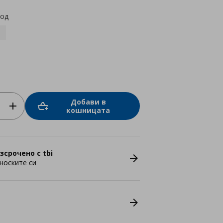
код
Добави в
кошницата
зсрочено с tbi
носките си