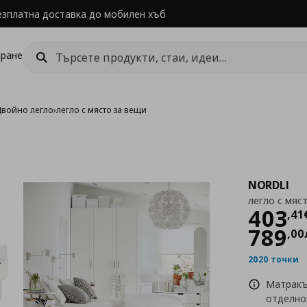
езплатна доставка до мобилен хъб
ране
Двойно легло
›
легло с място за вещи
NORDLI
легло с мяс
Цен
403
,
41
789
,
00
2020 точки
Матракъ
отделно