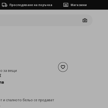
Проследяване на поръчка
Магазини
Camera
Добави към списъка с люб
то за вещи
а
403,41 €
€
лв
т и спалното бельо се продават
.