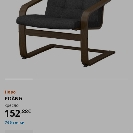
Ново
POÄNG
кресло
Цена
152,88 €
152
,
88
€
765 точки