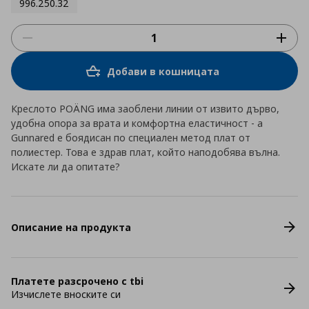
996.250.32
Добави в кошницата
Креслото POÄNG има заоблени линии от извито дърво,
удобна опора за врата и комфортна еластичност - а
Gunnared е боядисан по специален метод плат от
полиестер. Това е здрав плат, който наподобява вълна.
Искате ли да опитате?
Описание на продукта
Платете разсрочено с tbi
Изчислете вноските си