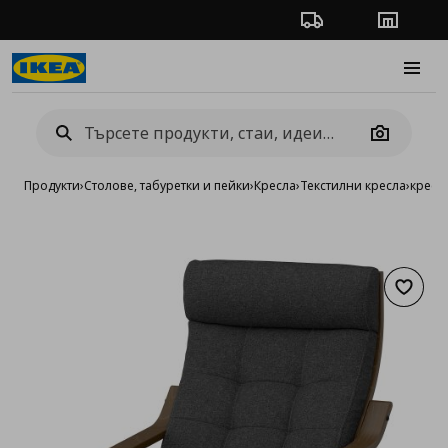
Проследяване на п
Магази
Burge
Camera
Продукти
›
Столове, табуретки и пейки
›
Кресла
›
Текстилни кресла
›
кресл
Добав