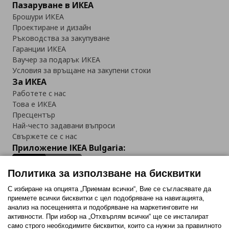
Пазаруване в ИКЕА
Брошури ИКЕА
Проектиране и дизайн
Ръководства за закупуване
Гаранции ИКЕА
Ваучер за подарък ИКЕА
Условия за връщане на закупени стоки
За ИКЕА
Работете с нас
Това е ИКЕА
Пресцентър
Най-често задавани въпроси
Свържете се с нас
Приложение IKEA Bulgaria:
Политика за използване на бисквитки
С избиране на опцията „Приемам всички“, Вие се съгласявате да
приемете всички бисквитки с цел подобряване на навигацията,
Последвайте ни:
анализ на посещенията и подобряване на маркетинговите ни
активности. При избор на „Отхвърлям всички“ ще се инсталират
Facebook
Twitter
Youtube
Pinterest
Instagram
само строго необходимитe бисквитки, които са нужни за правилното