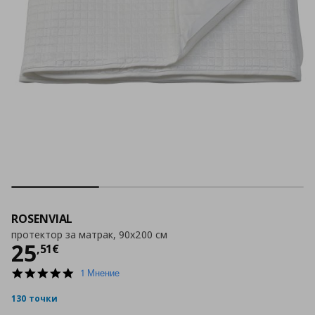
ROSENVIAL
протектор за матрак, 90x200 см
Цена
25,51 €
25
,
51
€
5.0
1 Мнение
star
rating
130 точки