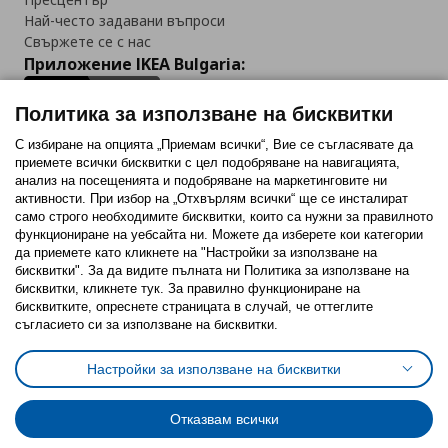
Най-често задавани въпроси
Свържете се с нас
Приложение IKEA Bulgaria:
Политика за използване на бисквитки
С избиране на опцията „Приемам всички“, Вие се съгласявате да
приемете всички бисквитки с цел подобряване на навигацията,
Последвайте ни:
анализ на посещенията и подобряване на маркетинговите ни
активности. При избор на „Отхвърлям всички“ ще се инсталират
Facebook
Twitter
Youtube
Pinterest
Instagram
само строго необходимитe бисквитки, които са нужни за правилното
функциониране на уебсайта ни. Можете да изберете кои категории
да приемете като кликнете на "Настройки за използване на
бисквитки". За да видите пълната ни Политика за използване на
бисквитки, кликнете тук. За правилно функциониране на
бисквитките, опреснете страницата в случай, че оттеглите
съгласието си за използване на бисквитки.
Политика за използване на бисквитки (Cookies)
Избор на настройки за използване на бисквитки
Настройки за използване на бисквитки
Условия за ползване на ikea.bg
Обща политика за личните данни
Политика за защита на личните данни на ikea.bg
Общи условия на програма IKEA Family
Отказвам всички
Политика за защита на лични данни на програма IKEA Family