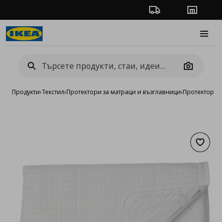
Проследяване на п
Магази
Burge
Camera
Продукти
›
Текстил
›
Протектори за матраци и възглавници
›
Протектори 
Добав