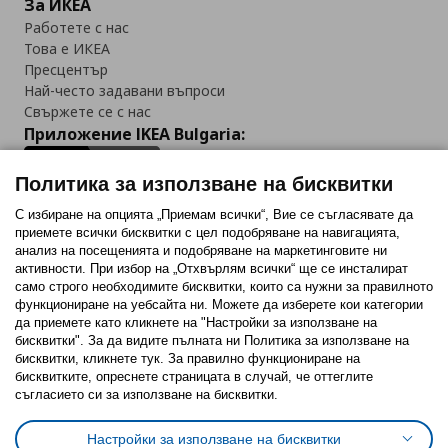
За ИКЕА
Работете с нас
Това е ИКЕА
Пресцентър
Най-често задавани въпроси
Свържете се с нас
Приложение IKEA Bulgaria:
Политика за използване на бисквитки
С избиране на опцията „Приемам всички“, Вие се съгласявате да
приемете всички бисквитки с цел подобряване на навигацията,
Последвайте ни:
анализ на посещенията и подобряване на маркетинговите ни
активности. При избор на „Отхвърлям всички“ ще се инсталират
Facebook
Twitter
Youtube
Pinterest
Instagram
само строго необходимитe бисквитки, които са нужни за правилното
функциониране на уебсайта ни. Можете да изберете кои категории
да приемете като кликнете на "Настройки за използване на
бисквитки". За да видите пълната ни Политика за използване на
бисквитки, кликнете тук. За правилно функциониране на
бисквитките, опреснете страницата в случай, че оттеглите
съгласието си за използване на бисквитки.
Политика за използване на бисквитки (Cookies)
Избор на настройки за използване на бисквитки
Настройки за използване на бисквитки
Условия за ползване на ikea.bg
Обща политика за личните данни