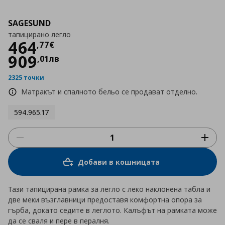
SAGESUND
тапицирано легло
Цена
464,77 €
464
,
77
€
909
,
01
лв
2325 точки
Матракът и спалното бельо се продават отделно.
594.965.17
Добави в кошницата
Тази тапицирана рамка за легло с леко наклонена табла и
две меки възглавници предоставя комфортна опора за
гърба, докато седите в леглото. Калъфът на рамката може
да се сваля и пере в пералня.