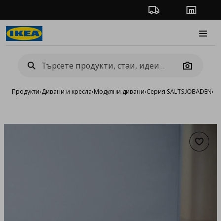
Проследяване на п
Магази
Burge
Camera
Продукти
›
Дивани и кресла
›
Модулни дивани
›
Серия SALTSJÖBADEN
›
Тр
Добав