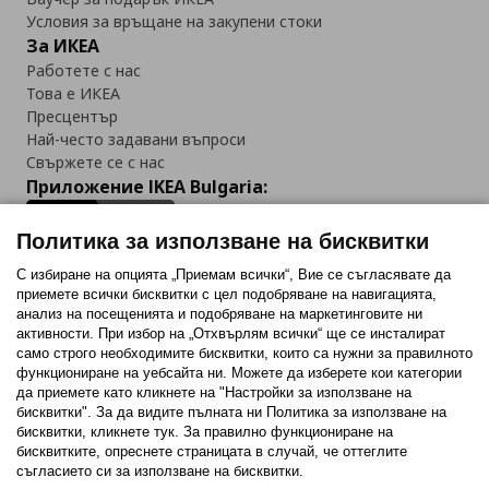
Условия за връщане на закупени стоки
За ИКЕА
Работете с нас
Това е ИКЕА
Пресцентър
Най-често задавани въпроси
Свържете се с нас
Приложение IKEA Bulgaria:
Политика за използване на бисквитки
С избиране на опцията „Приемам всички“, Вие се съгласявате да
приемете всички бисквитки с цел подобряване на навигацията,
Последвайте ни:
анализ на посещенията и подобряване на маркетинговите ни
активности. При избор на „Отхвърлям всички“ ще се инсталират
Facebook
Twitter
Youtube
Pinterest
Instagram
само строго необходимитe бисквитки, които са нужни за правилното
функциониране на уебсайта ни. Можете да изберете кои категории
да приемете като кликнете на "Настройки за използване на
бисквитки". За да видите пълната ни Политика за използване на
бисквитки, кликнете тук. За правилно функциониране на
бисквитките, опреснете страницата в случай, че оттеглите
съгласието си за използване на бисквитки.
Политика за използване на бисквитки (Cookies)