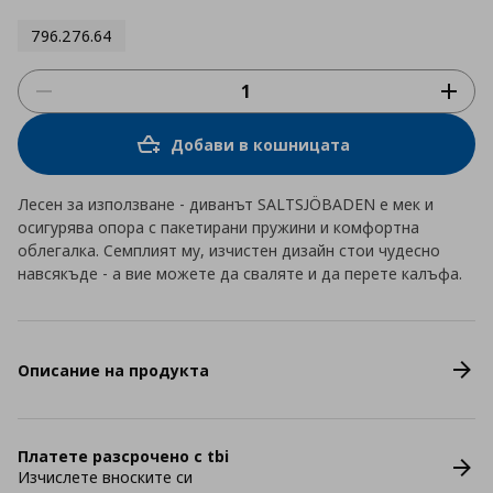
796.276.64
Добави в кошницата
Лесен за използване - диванът SALTSJÖBADEN е мек и
осигурява опора с пакетирани пружини и комфортна
облегалка. Семплият му, изчистен дизайн стои чудесно
навсякъде - а вие можете да сваляте и да перете калъфа.
Описание на продукта
Платете разсрочено с tbi
Изчислете вноските си