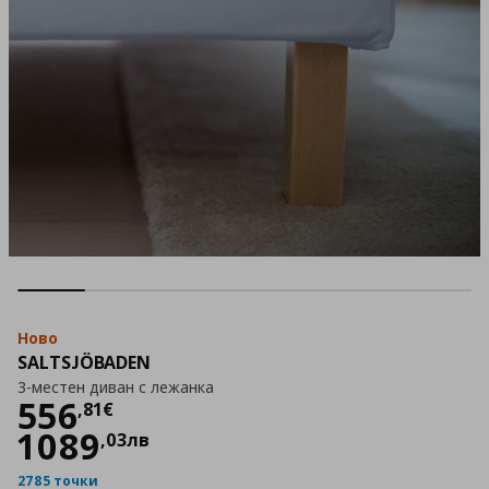
Ново
SALTSJÖBADEN
3-местен диван с лежанка
Цена
556,81 €
556
,
81
€
1089
,
03
лв
2785 точки