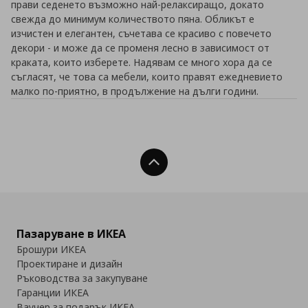
прави седенето възможно най-релаксиращо, докато
свежда до минимум количеството пяна. Обликът е
изчистен и елегантен, съчетава се красиво с повечето
декори - и може да се променя лесно в зависимост от
краката, които изберете. Надявам се много хора да се
съгласят, че това са мебели, които правят ежедневието
малко по-приятно, в продължение на дълги години.
Нагоре
Пазаруване в ИКЕА
Брошури ИКЕА
Проектиране и дизайн
Ръководства за закупуване
Гаранции ИКЕА
Ваучер за подарък ИКЕА