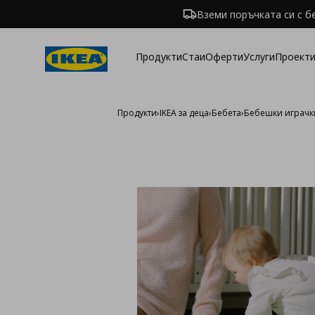
Вземи поръчката си с б
Продукти
Стаи
Оферти
Услуги
Проекти
Продукти
›
IKEA за деца
›
Бебета
›
Бебешки играчк