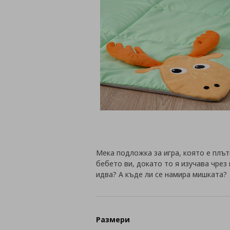
Мека подложка за игра, която е плъ
бебето ви, докато то я изучава чрез
идва? А къде ли се намира мишката?
Размери