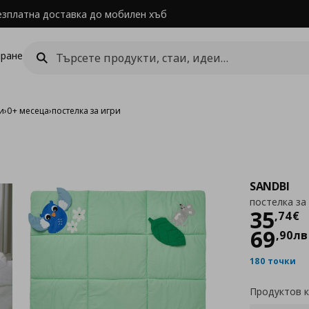
езплатна доставка до мобилен хъб
ране
и
›
0+ месеца
›
постелка за игри
SANDBI
постелка за
Цен
35
,
74
€
69
,
90
лв
180 точки
Продуктов 