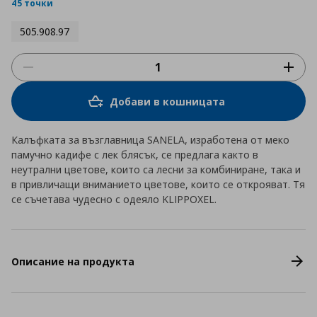
rating
45 точки
505.908.97
Добави в кошницата
Калъфката за възглавница SANELA, изработена от меко
памучно кадифе с лек блясък, се предлага както в
неутрални цветове, които са лесни за комбиниране, така и
в привличащи вниманието цветове, които се открояват. Тя
се съчетава чудесно с одеяло KLIPPOXEL.
Описание на продукта