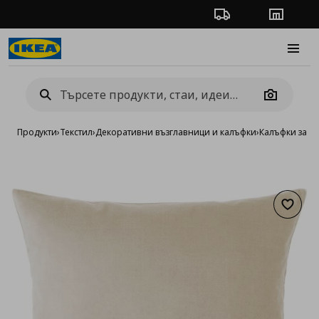
Проследяване на п
Магази
Burge
Camera
Продукти
›
Текстил
›
Декоративни възглавници и калъфки
›
Калъфки за д
Добав