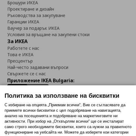
Брошури ИКЕА
Проектиране и дизайн
Ръководства за закупуване
Гаранции ИКЕА
Ваучер за подарък ИКЕА
Условия за връщане на закупени стоки
За ИКЕА
Работете с нас
Това е ИКЕА
Пресцентър
Най-често задавани въпроси
Свържете се с нас
Приложение IKEA Bulgaria:
Политика за използване на бисквитки
С избиране на опцията „Приемам всички“, Вие се съгласявате да
приемете всички бисквитки с цел подобряване на навигацията,
Последвайте ни:
анализ на посещенията и подобряване на маркетинговите ни
активности. При избор на „Отхвърлям всички“ ще се инсталират
Facebook
Twitter
Youtube
Pinterest
Instagram
само строго необходимитe бисквитки, които са нужни за правилното
функциониране на уебсайта ни. Можете да изберете кои категории