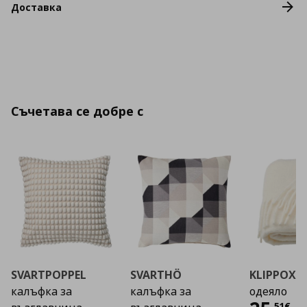
Доставка
Съчетава се добре с
SVARTPOPPEL
SVARTHÖ
KLIPPOXE
калъфка за
калъфка за
одеяло
,
51
€