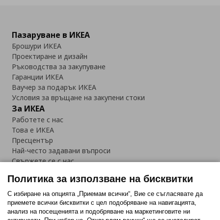
Пазаруване в ИКЕА
Брошури ИКЕА
Проектиране и дизайн
Ръководства за закупуване
Гаранции ИКЕА
Ваучер за подарък ИКЕА
Условия за връщане на закупени стоки
За ИКЕА
Работете с нас
Това е ИКЕА
Пресцентър
Най-често задавани въпроси
Свържете се с нас
Приложение IKEA Bulgaria:
Политика за използване на бисквитки
С избиране на опцията „Приемам всички“, Вие се съгласявате да
приемете всички бисквитки с цел подобряване на навигацията,
анализ на посещенията и подобряване на маркетинговите ни