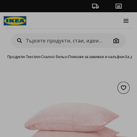
Проследяване на п
Магази
Burge
Camera
Продукти
›
Текстил
›
Спално бельо
›
Пликове за завивки и калъфки
›
За дв
Добав