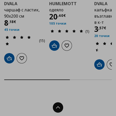
DVALA
HUMLEMOTT
DVALA
чаршаф с ластик,
одеяло
калъфка з
Цена
20,40 €
20
,
40
€
90x200 см
възглавниц
Цена
8,18 €
8
,
18
€
в к-т
105 точки
Цена
3
,
57
€
45 точки
(1)
20 точки
(15)
Добави в кошницата
Добави към списъка с люб
Добави в кошницата
Добави към списъка с любими
Добави в
До
Нагоре