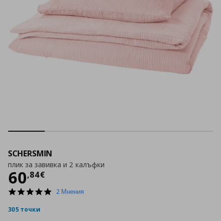
SCHERSMIN
плик за завивка и 2 калъфки
Цена
60,84 €
60
,
84
€
5.0
2 Мнения
star
rating
305 точки