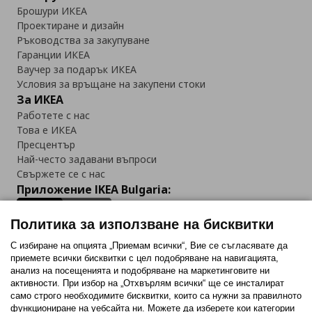
Брошури ИКЕА
Проектиране и дизайн
Ръководства за закупуване
Гаранции ИКЕА
Ваучер за подарък ИКЕА
Условия за връщане на закупени стоки
За ИКЕА
Работете с нас
Това е ИКЕА
Пресцентър
Най-често задавани въпроси
Свържете се с нас
Приложение IKEA Bulgaria:
Политика за използване на бисквитки
С избиране на опцията „Приемам всички“, Вие се съгласявате да
приемете всички бисквитки с цел подобряване на навигацията,
Последвайте ни:
анализ на посещенията и подобряване на маркетинговите ни
активности. При избор на „Отхвърлям всички“ ще се инсталират
Facebook
Twitter
Youtube
Pinterest
Instagram
само строго необходимитe бисквитки, които са нужни за правилното
функциониране на уебсайта ни. Можете да изберете кои категории