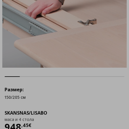
Размер:
150/205 см
SKANSNAS/LISABO
маса и 4 стола
Цена
948,45 €
948
,
45
€