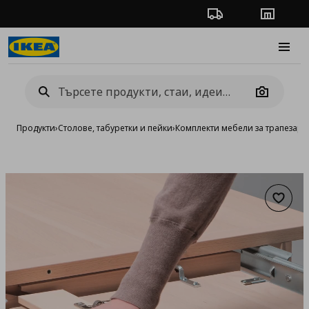
Проследяване на п
Магази
Burge
Camera
Продукти
›
Столове, табуретки и пейки
›
Комплекти мебели за трапезари
Добав