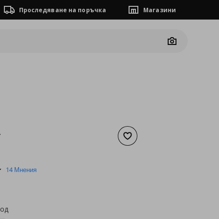
Проследяване на поръчка
Магазини
Camera
A
Добави към списъка с люб
а
2,04 €
5.0
14 Мнения
star
rating
код