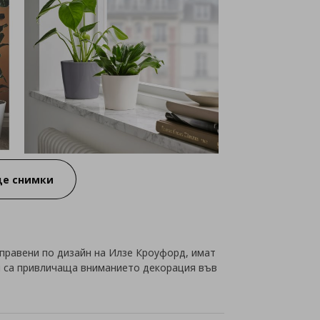
е снимки
правени по дизайн на Илзе Кроуфорд, имат
и са привличаща вниманието декорация във