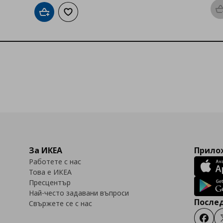
Добави в кошницата
Добави към списъка с любими
За ИКЕА
Прилож
Работете с нас
Това е ИКЕА
Пресцентър
Най-често задавани въпроси
Послед
Свържете се с нас
Faceb