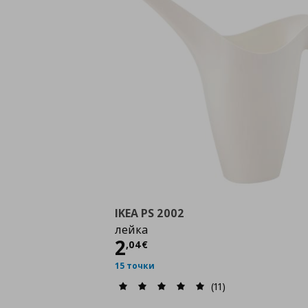
IKEA PS 2002
лейка
Цена
2,04 €
2
,
04
€
15 точки
(11)