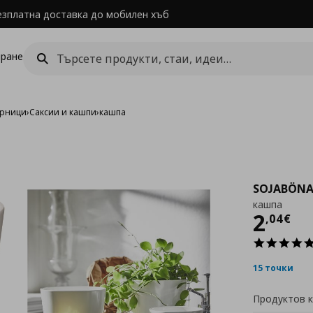
езплатна доставка до мобилен хъб
ране
арници
›
Саксии и кашпи
›
кашпа
SOJABÖN
кашпа
Цен
2
,
04
€
15 точки
Продуктов 