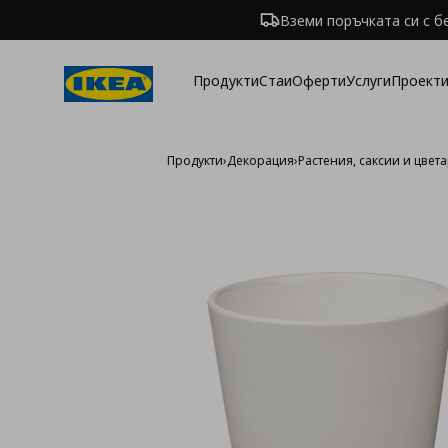
Вземи поръчката си с б
Продукти
Стаи
Оферти
Услуги
Проекти
Продукти
›
Декорация
›
Растения, саксии и цвет