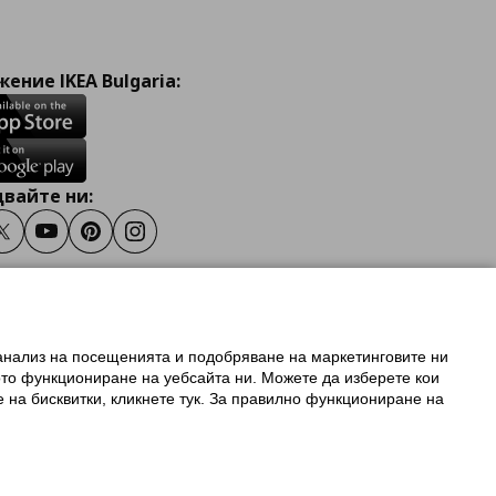
ение IKEA Bulgaria:
вайте ни:
ook
Twitter
Youtube
Pinterest
Instagram
 анализ на посещенията и подобряване на маркетинговите ни
олзване на ikea.bg
ото функциониране на уебсайта ни. Можете да изберете кои
 IKEA Family
е на бисквитки, кликнете тук. За правилно функциониране на