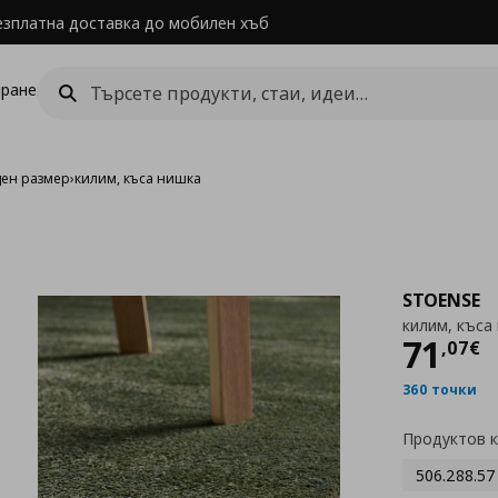
езплатна доставка до мобилен хъб
ране
ден размер
›
килим, къса нишка
STOENSE
килим, къса
Цен
71
,
07
€
360 точки
Продуктов 
506.288.57