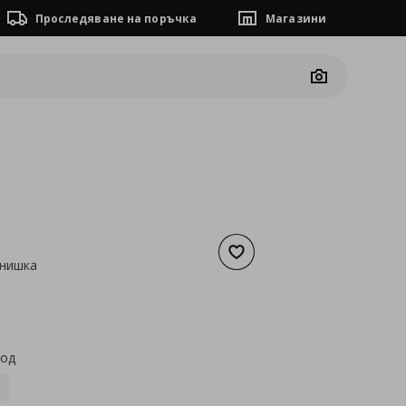
Проследяване на поръчка
Магазини
Camera
Добави към списъка с люб
 нишка
а
71,07 €
код