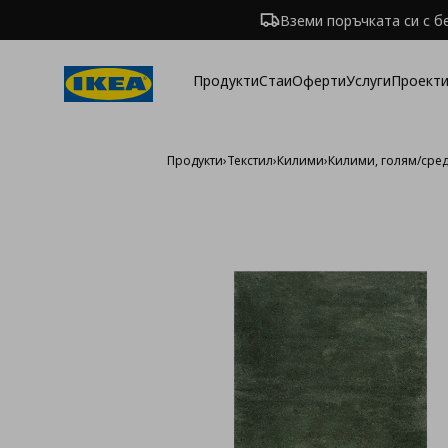
Вземи поръчката си с б
Продукти
Стаи
Оферти
Услуги
Проекти
Продукти
›
Текстил
›
Килими
›
Килими, голям/сре