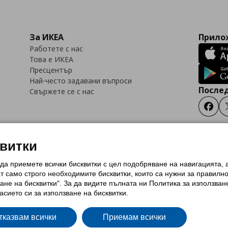
За ИКЕА
Прилож
Работете с нас
Това е ИКЕА
Пресцентър
Най-често задавани въпроси
Послед
Свържете се с нас
Faceb
квитки
 да приемете всички бисквитки с цел подобряване на навигацията,
тки (Cookies)
Избор на настройки за използване на бисквитки
Условия за п
ат само строго необходимитe бисквитки, които са нужни за правилн
Политика за защита на личните данни на ikea.bg
Общи условия на програма
ане на бисквитки". За да видите пълната ни Политика за използван
и на програма IKEA Family
асието си за използване на бисквитки.
тказвам всички
Приемам всички