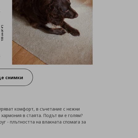
е снимки
уряват комфорт, в съчетание с нежни
т хармония в стаята. Подът ви е голям?
уг - плътността на влакната спомага за