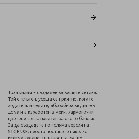
Този килим е създаден за вашите сетива.
Той е плътен, усеща се приятно, когато
ходите или седите, абсорбира звуците у
дома и е изработен в меки, хармонични
цветове с лек, приятен за окото блясък.
За да създадете по-голяма версия на
STOENSE, просто поставете няколко
килима заедно. Плътността им ще