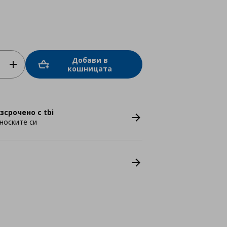
Добави в
кошницата
зсрочено с tbi
носките си