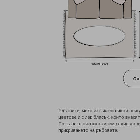
Ощ
Плътните, меко изтъкани нишки осиг
цветове и с лек блясък, които внася
Поставете няколко килима един до др
прикриването на ръбовете.