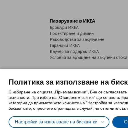
Пазаруване в ИКЕА
Брошури ИКЕА
Проектиране и дизайн
Ръководства за закупуване
Гаранции ИКЕА
Ваучер за подарък ИКЕА
Условия за връщане на закупени стоки
Политика за използване на бис
С избиране на опцията „Приемам всички“, Вие се съгласявате
Политика за използване на бискви
активности. При избор на „Отхвърлям всички“ ще се инсталир
Обща политика за личните данни
категории да приемете като кликнете на "Настройки за използв
Политика за защита на лични данн
бисквитките, опреснете страницата в случай, че оттеглите съгл
Настройки за използване на бисквитки
О