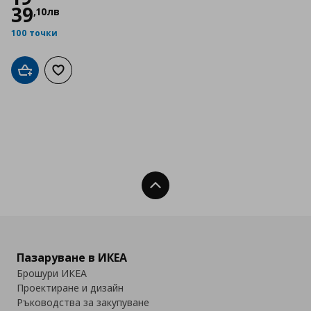
39
,
10
лв
100 точки
Добави в кошницата
Добави към списъка с любими
Нагоре
Пазаруване в ИКЕА
Брошури ИКЕА
Проектиране и дизайн
Ръководства за закупуване