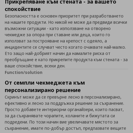
Прикрепяване към стената - за вашето
спокойствие
Безопасността е основен приоритет при разработването
на нашите продукти. Но никой не може да предвиди всички
възможни ситуации - като използване на отворено
чекмедже за опора при ставане или деца, които го
използват за построяване на крепост с одеяло, а
инцидентите се случват често когато очаквате най-малко.
Ето защо най-добрият начин да намалите риска от
преобръщане е като прикрепите продукта към стената - за
ваше спокойствие, всеки ден.
Function/solution
От семпли чекмеджета към
персонализирано решение
Скринът може да се превърне лесно в персонализирано,
ефективно и лесно за поддръжка решение за съхранение.
Просто добавете интериорни органайзери, които пасват,
за да съхранявате чорапите, коланите и бижутата си
подредени. По този начин вие увеличавате мястото за
съхранение, имате по-добър достъп, предпазвате вещите