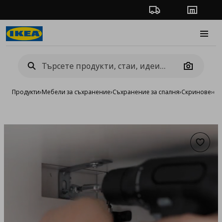
Проследяване на п
Магази
Burge
Camera
Продукти
›
Мебели за съхранение
›
Съхранение за спалня
›
Скринове
›
ск
Добав