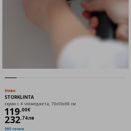
Ново
STORKLINTA
скрин с 4 чекмеджета, 70x50x98 см
Цена
119,00 €
119
,
00
€
232
,
74
лв
595 точки