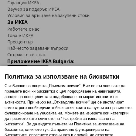
Гаранции ИКЕА
Ваучер за подарък ИКЕА
Условия за връщане на закупени стоки
За ИКЕА
Работете с нас
Това е ИКЕА
Пресцентър
Най-често задавани въпроси
Свържете се с нас
Приложение IKEA Bulgaria:
Политика за използване на бисквитки
С избиране на опцията „Приемам всички“, Вие се съгласявате да
приемете всички бисквитки с цел подобряване на навигацията,
Последвайте ни:
анализ на посещенията и подобряване на маркетинговите ни
активности. При избор на „Отхвърлям всички“ ще се инсталират
Facebook
Twitter
Youtube
Pinterest
Instagram
само строго необходимитe бисквитки, които са нужни за правилното
функциониране на уебсайта ни. Можете да изберете кои категории
да приемете като кликнете на "Настройки за използване на
бисквитки". За да видите пълната ни Политика за използване на
бисквитки, кликнете тук. За правилно функциониране на
бисквитките, опреснете страницата в случай, че оттеглите