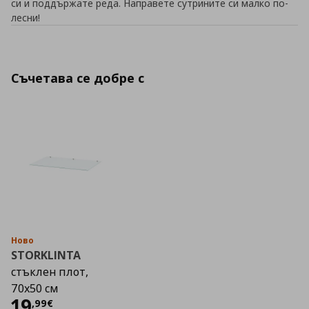
си и поддържате реда. Направете сутрините си малко по-
лесни!
Съчетава се добре с
Ново
STORKLINTA
стъклен плот,
70x50 см
Цена
19,99 €
19
,
99
€