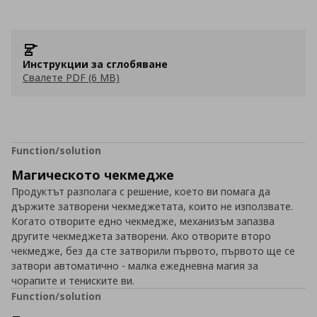
Инструкции за сглобяване
Свалете PDF (6 MB)
Function/solution
Магическото чекмедже
Продуктът разполага с решение, което ви помага да
държите затворени чекмеджетата, които не използвате.
Когато отворите едно чекмедже, механизъм запазва
другите чекмеджета затворени. Ако отворите второ
чекмедже, без да сте затворили първото, първото ще се
затвори автоматично - малка ежедневна магия за
чорапите и тениските ви.
Function/solution