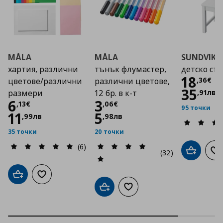
MÅLA
MÅLA
SUNDVIK
хартия, различни
тънък флумастер,
детско ст
Цена
18
,
36
€
цветове/различни
различни цветове,
35
,
91
лв
размери
12 бр. в к-т
Цена
6,13 €
Цена
3,06 €
6
3
,
13
€
,
06
€
95 точки
11
5
,
99
лв
,
98
лв
35 точки
20 точки
(6)
(32)
Добави в
До
Добави в кошницата
Добави към списъка с любими
Добави в кошницата
Добави към списъка с люб