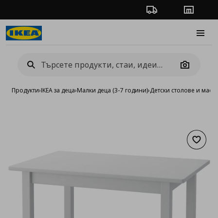
Проследяване на п
Магази
Burge
Camera
Продукти
›
IKEA за деца
›
Малки деца (3-7 години)
›
Детски столове и маси
›
Добав