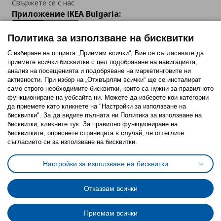
Свържете се с нас
Приложение IKEA Bulgaria:
Политика за използване на бисквитки
С избиране на опцията „Приемам всички“, Вие се съгласявате да
приемете всички бисквитки с цел подобряване на навигацията,
Последвайте ни:
анализ на посещенията и подобряване на маркетинговите ни
активности. При избор на „Отхвърлям всички“ ще се инсталират
Facebook
Twitter
Youtube
Pinterest
Instagram
само строго необходимитe бисквитки, които са нужни за правилното
функциониране на уебсайта ни. Можете да изберете кои категории
да приемете като кликнете на "Настройки за използване на
бисквитки". За да видите пълната ни Политика за използване на
бисквитки, кликнете тук. За правилно функциониране на
бисквитките, опреснете страницата в случай, че оттеглите
съгласието си за използване на бисквитки.
Политика за използване на бисквитки (Cookies)
Избор на настройки за използване на бисквитки
Настройки за използване на бисквитки
Условия за ползване на ikea.bg
Обща политика за личните данни
Политика за защита на личните данни на ikea.bg
Общи условия на програма IKEA Family
Отказвам всички
Политика за защита на лични данни на програма IKEA Family
Приемам всички