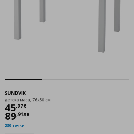
SUNDVIK
детска маса, 76x50 см
Цена
45,97 €
45
,
97
€
89
,
91
лв
230 точки