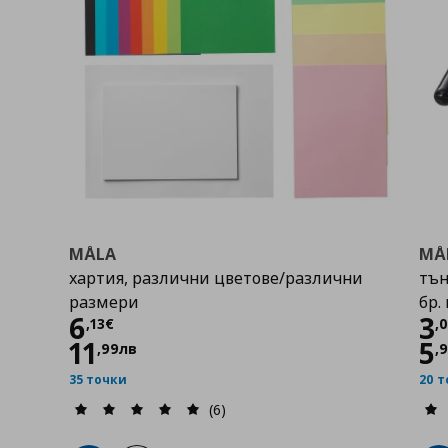
MÅLA
MÅ
хартия, различни цветове/различни
тън
размери
бр. 
Цена
6,13 €
Ц
6
3
,
13
€
,
11
5
,
99
лв
,
35 точки
20 
(6)