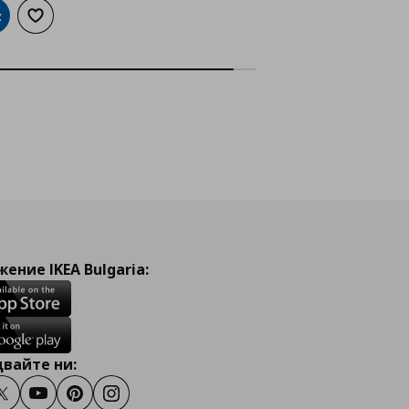
обави в кошницата
Добави към списъка с любими
ение IKEA Bulgaria:
вайте ни:
ook
Twitter
Youtube
Pinterest
Instagram