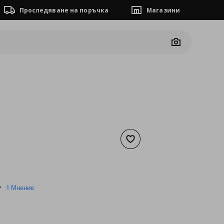
Проследяване на поръчка
Магазини
Camera
Добави към списъка с люб
а
45,97 €
5.0
1 Мнение
star
rating