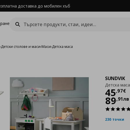
езплатна доставка до мобилен хъб
ране
›
Детски столове и маси
›
Маси
›
Детска маса
SUNDVIK
Детска маса
Цен
45
,
97
€
89
,
91
лв
230 точки