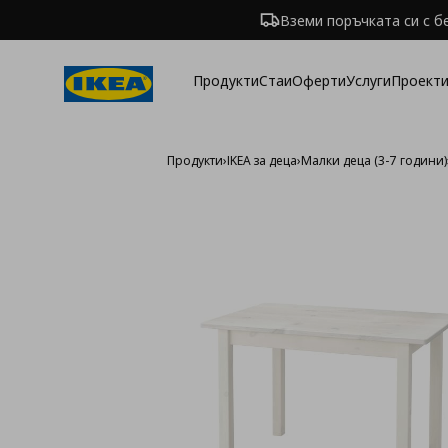
Вземи поръчката си с б
Продукти
Стаи
Оферти
Услуги
Проекти
Продукти
›
IKEA за деца
›
Малки деца (3-7 години)