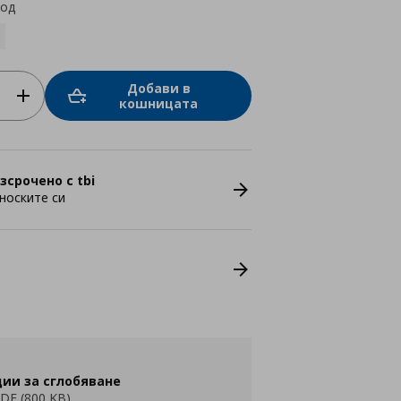
код
Добави в
кошницата
зсрочено с tbi
носките си
ии за сглобяване
DF (800 KB)