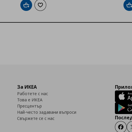
Добави в кошницата
Добави към списъка с любими
Д
За ИКЕА
Прилож
Работете с нас
Това е ИКЕА
Пресцентър
Най-често задавани въпроси
Послед
Свържете се с нас
Faceb