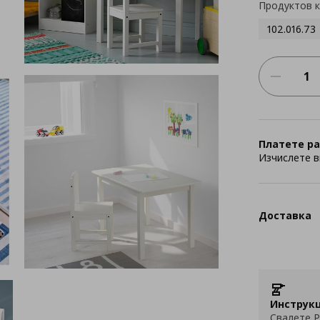
Продуктов 
102.016.73
Платете ра
Изчислете в
Доставка
Инструкц
Свалете P