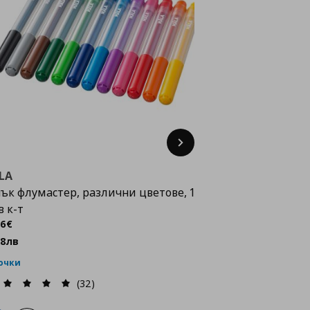
Next
LA
ък флумастер, различни цветове, 12
в к-т
ена
3,06 €
06
€
98
лв
точки
(32)