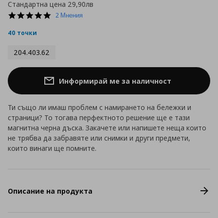
Стандартна цена
29,90лв
5.0
2 Мнения
star
rating
40 точки
204.403.62
Информирай ме за наличност
Ти също ли имаш проблем с намирането на бележки и
страници? То тогава перфектното решение ще е тази
магнитна черна дъска. Закачете или напишете неща които
не трябва да забравяте или снимки и други предмети,
които винаги ще помните.
Описание на продукта