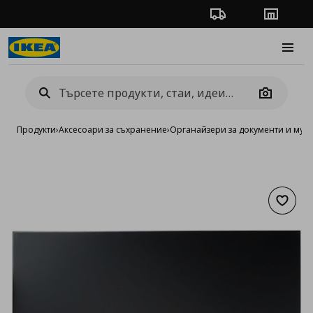
Проследяване на п
Магази
Burge
Camera
Продукти
›
Аксесоари за съхранение
›
Органайзери за документи и мул
Добав