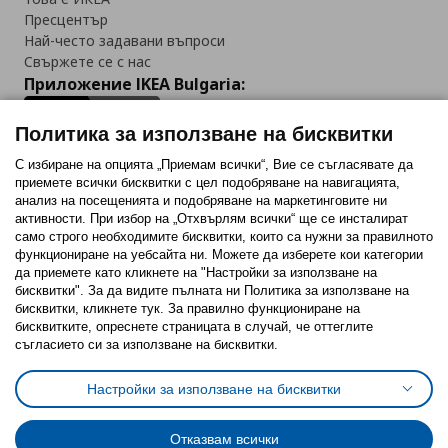
Пресцентър
Най-често задавани въпроси
Свържете се с нас
Приложение IKEA Bulgaria:
Политика за използване на бисквитки
С избиране на опцията „Приемам всички“, Вие се съгласявате да
приемете всички бисквитки с цел подобряване на навигацията,
Последвайте ни:
анализ на посещенията и подобряване на маркетинговите ни
активности. При избор на „Отхвърлям всички“ ще се инсталират
Facebook
Twitter
Youtube
Pinterest
Instagram
само строго необходимитe бисквитки, които са нужни за правилното
функциониране на уебсайта ни. Можете да изберете кои категории
да приемете като кликнете на "Настройки за използване на
бисквитки". За да видите пълната ни Политика за използване на
бисквитки, кликнете тук. За правилно функциониране на
бисквитките, опреснете страницата в случай, че оттеглите
съгласието си за използване на бисквитки.
Политика за използване на бисквитки (Cookies)
Избор на настройки за използване на бисквитки
Настройки за използване на бисквитки
Условия за ползване на ikea.bg
Обща политика за личните данни
Политика за защита на личните данни на ikea.bg
Общи условия на програма IKEA Family
Отказвам всички