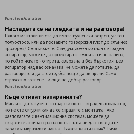
Function/solution
Насладете се на гледката и на разговора!
Някога мечтали ли сте да имате кухненски остров, уютен
полуостров, или да поставите готварския плот до слънчев
прозорец? Сега можете. С индукционен котлон с вграден
аспиратор, можете да проектирате кухнята си по начина,
по който искате - открита, свързана и без бъркотия. Без
аспиратор над вас означава, че можете да готвите, да
разговаряте и да стоите, без нещо да ви пречи. Само
страхотно готвене - и още по-добър разговор.
Function/solution
Къде отиват изпаренията?
Мислите да закупите готварски плот с вграден аспиратор,
но не сте сигурни как да се справите с монтажа? Ако
разполагате с вентилационна система, можете да
свържете аспиратора на плота, така че да отвеждате
парата и миризмите навън. Нямате вентилация? Няма