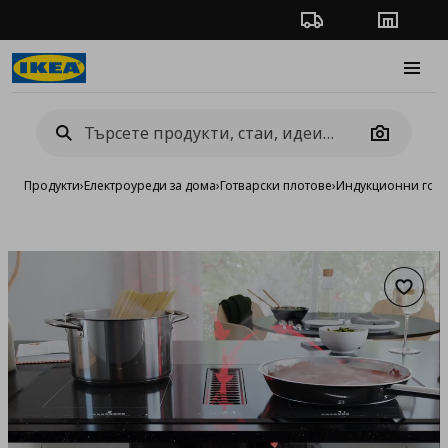
Проследяване на п
Магази
Burge
Camera
Продукти
›
Електроуреди за дома
›
Готварски плотове
›
Индукционни готв
Добав