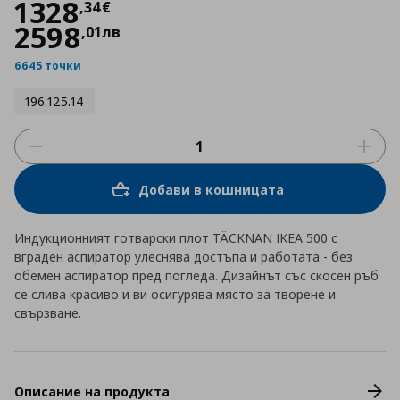
Цена
1328,34 €
1328
,
34
€
2598
,
01
лв
6645 точки
196.125.14
Добави в кошницата
Индукционният готварски плот TÄCKNAN IKEA 500 с
вграден аспиратор улеснява достъпа и работата - без
обемен аспиратор пред погледа. Дизайнът със скосен ръб
се слива красиво и ви осигурява място за творене и
свързване.
Описание на продукта