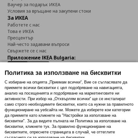
Ваучер за подарък ИКЕА
Условия за връщане на закупени стоки
За ИКЕА
Работете с нас
Това е ИКЕА
Пресцентър
Най-често задавани въпроси
Свържете се с нас
Приложение IKEA Bulgaria:
Политика за използване на бисквитки
С избиране на опцията „Приемам всички“, Вие се съгласявате да
приемете всички бисквитки с цел подобряване на навигацията,
Последвайте ни:
анализ на посещенията и подобряване на маркетинговите ни
активности. При избор на „Отхвърлям всички“ ще се инсталират
Facebook
Twitter
Youtube
Pinterest
Instagram
само строго необходимитe бисквитки, които са нужни за правилното
функциониране на уебсайта ни. Можете да изберете кои категории
да приемете като кликнете на "Настройки за използване на
бисквитки". За да видите пълната ни Политика за използване на
бисквитки, кликнете тук. За правилно функциониране на
бисквитките, опреснете страницата в случай, че оттеглите
съгласието си за използване на бисквитки.