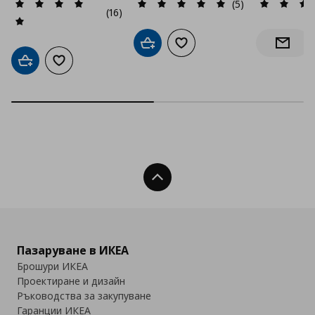
(5)
(16)
Добави в кошницата
Добави към списъка с люб
Информ
Добави в кошницата
Добави към списъка с любими
Нагоре
Пазаруване в ИКЕА
Брошури ИКЕА
Проектиране и дизайн
Ръководства за закупуване
Гаранции ИКЕА