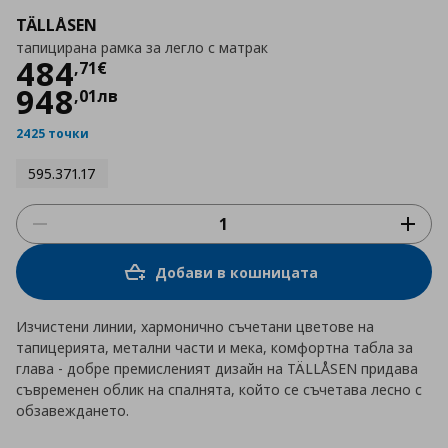
TÄLLÅSEN
тапицирана рамка за легло с матрак
Цена
484,71 €
484
,
71
€
948
,
01
лв
2425 точки
595.371.17
Добави в кошницата
Изчистени линии, хармонично съчетани цветове на
тапицерията, метални части и мека, комфортна табла за
глава - добре премисленият дизайн на TÄLLÅSEN придава
съвременен облик на спалнята, който се съчетава лесно с
обзавеждането.