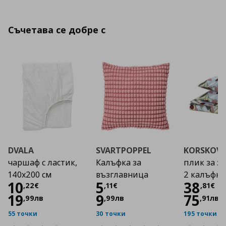
Съчетава се добре с
DVALA
SVARTPOPPEL
KORSKOVA
чаршаф с ластик,
Калъфка за
плик за з
140x200 см
възглавница
2 калъфки
Цена
10,22 €
Цена
5,11 €
Цена
10
5
38
,
22
€
,
11
€
,
81
€
19
9
75
,
99
лв
,
99
лв
,
91
лв
55 точки
30 точки
195 точки