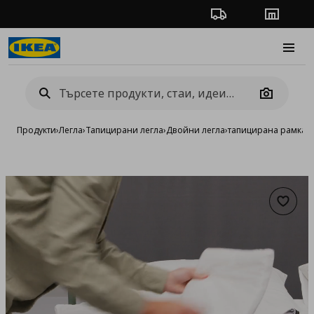
Проследяване на п
Магази
Burge
Camera
Продукти
›
Легла
›
Тапицирани легла
›
Двойни легла
›
тапицирана рамка за
Добав