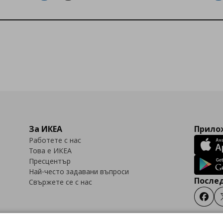
За ИКЕА
Прилож
Работете с нас
Това е ИКЕА
Пресцентър
Най-често задавани въпроси
Послед
Свържете се с нас
Faceb