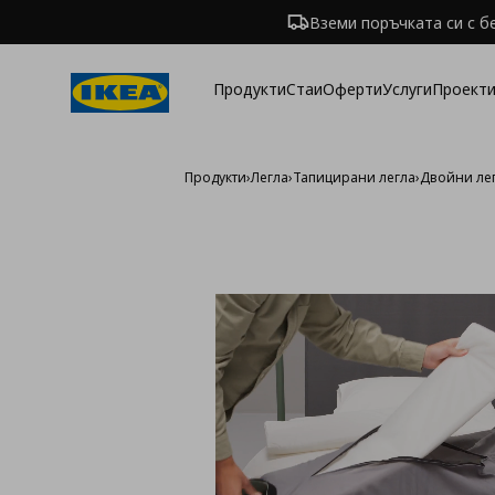
Вземи поръчката си с б
Продукти
Стаи
Оферти
Услуги
Проекти
Продукти
›
Легла
›
Тапицирани легла
›
Двойни ле