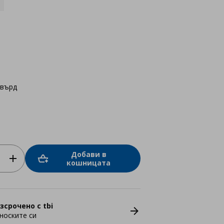
твърд
Добави в
кошницата
зсрочено с tbi
носките си