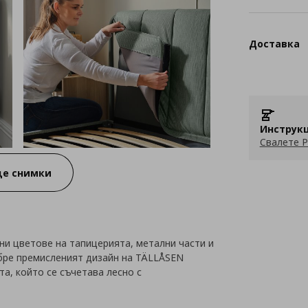
Доставка
Инструкц
Свалете P
е снимки
ни цветове на тапицерията, метални части и
обре премисленият дизайн на TÄLLÅSEN
а, който се съчетава лесно с