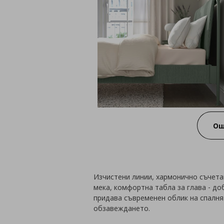
Ощ
Изчистени линии, хармонично съчета
мека, комфортна табла за глава - д
придава съвременен облик на спалнят
обзавеждането.