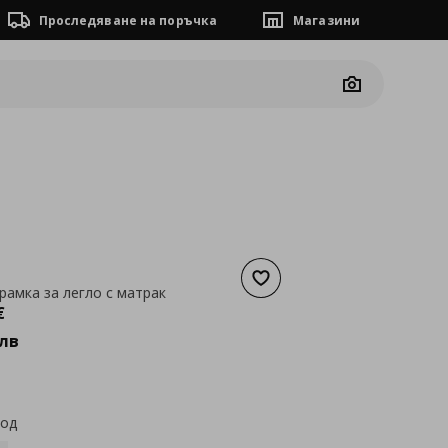
Проследяване на поръчка
Магазини
Camera
Добави към списъка с люб
рамка за легло с матрак
а
443,80 €
€
лв
код