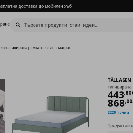
езплатна доставка до мобилен хъб
ране
гла
›
тапицирана рамка за легло с матрак
TÄLLÅSEN
тапицирана 
Цен
443
,
80
868
,
00
2220 точки
Продуктов 