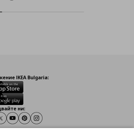
ение IKEA Bulgaria:
вайте ни:
ook
Twitter
Youtube
Pinterest
Instagram