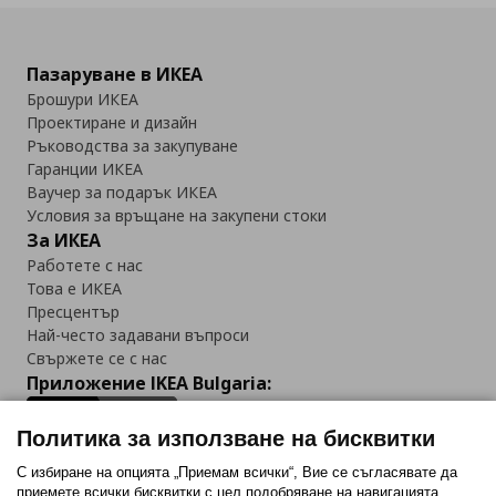
Пазаруване в ИКЕА
Брошури ИКЕА
Проектиране и дизайн
Ръководства за закупуване
Гаранции ИКЕА
Ваучер за подарък ИКЕА
Условия за връщане на закупени стоки
За ИКЕА
Работете с нас
Това е ИКЕА
Пресцентър
Най-често задавани въпроси
Свържете се с нас
Приложение IKEA Bulgaria:
Политика за използване на бисквитки
С избиране на опцията „Приемам всички“, Вие се съгласявате да
приемете всички бисквитки с цел подобряване на навигацията,