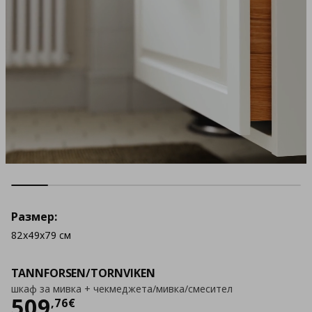
Размер:
82x49x79 см
TANNFORSEN/TORNVIKEN
шкаф за мивка + чекмеджета/мивка/смесител
Цена
509,76 €
509
,
76
€