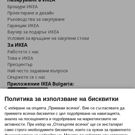
Брошури ИКЕА
Проектиране и дизайн
Ръководства за закупуване
Гаранции ИКЕА
Ваучер за подарък ИКЕА
Условия за връщане на закупени стоки
За ИКЕА
Работете с нас
Това е ИКЕА
Пресцентър
Най-често задавани въпроси
Свържете се с нас
Приложение IKEA Bulgaria:
Политика за използване на бисквитки
С избиране на опцията „Приемам всички“, Вие се съгласявате да
приемете всички бисквитки с цел подобряване на навигацията,
Последвайте ни:
анализ на посещенията и подобряване на маркетинговите ни
активности. При избор на „Отхвърлям всички“ ще се инсталират
Facebook
Twitter
Youtube
Pinterest
Instagram
само строго необходимитe бисквитки, които са нужни за правилното