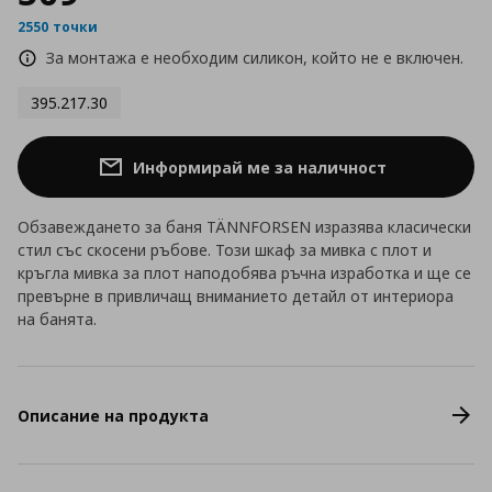
2550 точки
За монтажа е необходим силикон, който не е включен.
395.217.30
Информирай ме за наличност
Обзавеждането за баня TÄNNFORSEN изразява класически
стил със скосени ръбове. Този шкаф за мивка с плот и
кръгла мивка за плот наподобява ръчна изработка и ще се
превърне в привличащ вниманието детайл от интериора
на банята.
Описание на продукта