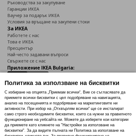
Ръководства за закупуване
Гаранции ИКЕА
Ваучер за подарък ИКЕА
Условия за връщане на закупени стоки
За ИКЕА
Работете с нас
Това е ИКЕА
Пресцентър
Най-често задавани въпроси
Свържете се с нас
Приложение IKEA Bulgaria:
Политика за използване на бисквитки
С избиране на опцията „Приемам всички“, Вие се съгласявате да
приемете всички бисквитки с цел подобряване на навигацията,
Последвайте ни:
анализ на посещенията и подобряване на маркетинговите ни
активности. При избор на „Отхвърлям всички“ ще се инсталират
Facebook
Twitter
Youtube
Pinterest
Instagram
само строго необходимитe бисквитки, които са нужни за правилното
функциониране на уебсайта ни. Можете да изберете кои категории
да приемете като кликнете на "Настройки за използване на
бисквитки". За да видите пълната ни Политика за използване на
бисквитки, кликнете тук. За правилно функциониране на