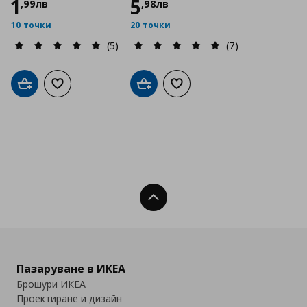
1
5
,
99
лв
,
98
лв
10 точки
20 точки
(5)
(7)
Добави в кошницата
Добави към списъка с любими
Добави в кошницата
Добави към списъка с люб
Нагоре
Пазаруване в ИКЕА
Брошури ИКЕА
Проектиране и дизайн