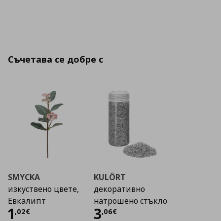
Съчетава се добре с
SMYCKA
KULÖRT
изкуствено цвете,
декоративно
Евкалипт
натрошено стъкло
Цена
1,02 €
Цена
3,06 €
1
3
,
02
€
,
06
€