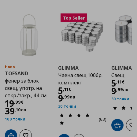
Top Seller
Ново
GLIMMA
GLIMMA
TOFSAND
Чаена свещ 100бр.
Свещ
Цена
фенер за блок
5
,
11
€
комплект
Цена
5,11 €
свещ, употр. на
5
9
,
11
€
,
99
лв
откр./закр., 44 см
9
,
99
лв
30 точки
Цена
19,99 €
19
,
99
€
30 точки
39
,
10
лв
(63)
100 точки
Добави в
До