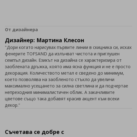
От дизайнера
Дизайнер: Мартина Клесон
"Дори когато нарисувах първите линии в скицника си, исках
фенерите TOFSAND да излъчват чистота и приглушен
семпъл дизайн. Езикът на дизайна се характеризира от
заоблената дръжка, която има ясна функция и не е просто
декорация. Количеството метал е сведено до минимум,
което позволява на заобленото стъкло да увеличи
максимално усещането за силна светлина и да подчертае
непреходния минималистичен облик. А закачливите
цветове също така добавят красив акцент към всеки
декор."
Съчетава се добре с