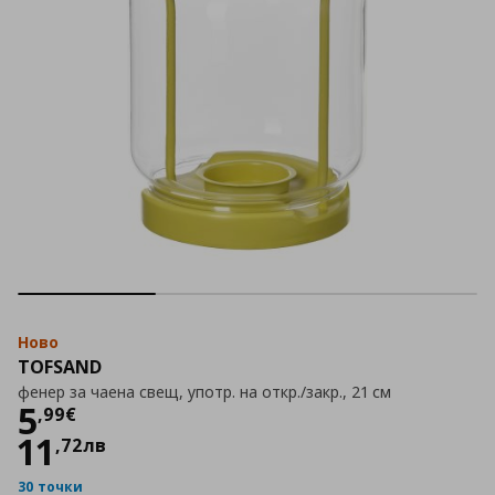
Ново
TOFSAND
фенер за чаена свещ, употр. на откр./закр., 21 см
Цена
5,99 €
5
,
99
€
11
,
72
лв
30 точки