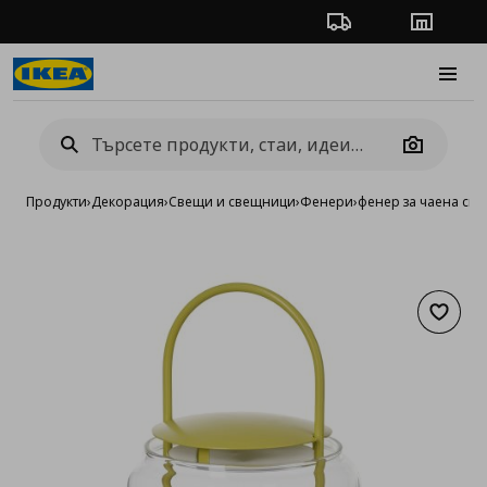
Проследяване на п
Магази
Burge
Camera
Продукти
›
Декорация
›
Свещи и свещници
›
Фенери
›
фенер за чаена свещ
Добав