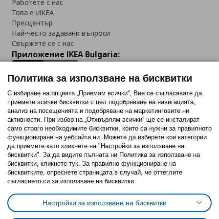
Работете с нас
Това е ИКЕА
Пресцентър
Най-често задавани въпроси
Свържете се с нас
Приложение IKEA Bulgaria:
Политика за използване на бисквитки
С избиране на опцията „Приемам всички“, Вие се съгласявате да
приемете всички бисквитки с цел подобряване на навигацията,
Последвайте ни:
анализ на посещенията и подобряване на маркетинговите ни
активности. При избор на „Отхвърлям всички“ ще се инсталират
Facebook
Twitter
Youtube
Pinterest
Instagram
само строго необходимитe бисквитки, които са нужни за правилното
функциониране на уебсайта ни. Можете да изберете кои категории
да приемете като кликнете на "Настройки за използване на
бисквитки". За да видите пълната ни Политика за използване на
бисквитки, кликнете тук. За правилно функциониране на
бисквитките, опреснете страницата в случай, че оттеглите
съгласието си за използване на бисквитки.
Политика за използване на бисквитки (Cookies)
Избор на настройки за използване на бисквитки
Настройки за използване на бисквитки
Условия за ползване на ikea.bg
Обща политика за личните данни
Политика за защита на личните данни на ikea.bg