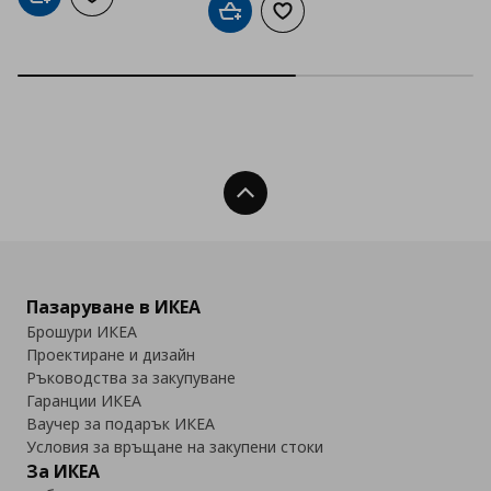
Добави в кошницата
Добави към списъка с любими
Добави в кошницата
Добави към списъка с люб
Нагоре
Пазаруване в ИКЕА
Брошури ИКЕА
Проектиране и дизайн
Ръководства за закупуване
Гаранции ИКЕА
Ваучер за подарък ИКЕА
Условия за връщане на закупени стоки
За ИКЕА