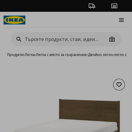
Проследяване на п
Магази
Burge
Camera
Продукти
›
Легла
›
Легла с място за съхранение
›
Двойно легло
›
легло с м
Добав