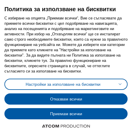
Политика за използване на бисквитки
С избиране на опцията „Приемам всички“, Вие се съгласявате да
приемете всички бисквитки с цел подобряване на навигацията,
Последвайте ни:
анализ на посещенията и подобряване на маркетинговите ни
активности. При избор на „Отхвърлям всички“ ще се инсталират
Facebook
Twitter
Youtube
Pinterest
Instagram
само строго необходимитe бисквитки, които са нужни за правилното
функциониране на уебсайта ни. Можете да изберете кои категории
да приемете като кликнете на "Настройки за използване на
бисквитки". За да видите пълната ни Политика за използване на
бисквитки, кликнете тук. За правилно функциониране на
бисквитките, опреснете страницата в случай, че оттеглите
съгласието си за използване на бисквитки.
Политика за използване на бисквитки (Cookies)
Избор на настройки за използване на бисквитки
Настройки за използване на бисквитки
Условия за ползване на ikea.bg
Обща политика за личните данни
Политика за защита на личните данни на ikea.bg
Общи условия на програма IKEA Family
Отказвам всички
Политика за защита на лични данни на програма IKEA Family
Приемам всички
© Inter-IKEA Systems B.V. 1999 - 2025