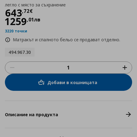
легло с място за съхранение
Цена
643,72 €
643
,
72
€
1259
,
01
лв
3220 точки
Матракът и спалното бельо се продават отделно.
494.967.30
Добави в кошницата
Описание на продукта