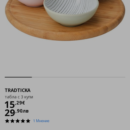
TRADTICKA
табла с 3 купи
Цена
15,29 €
15
,
29
€
29
,
90
лв
5.0
1 Мнение
star