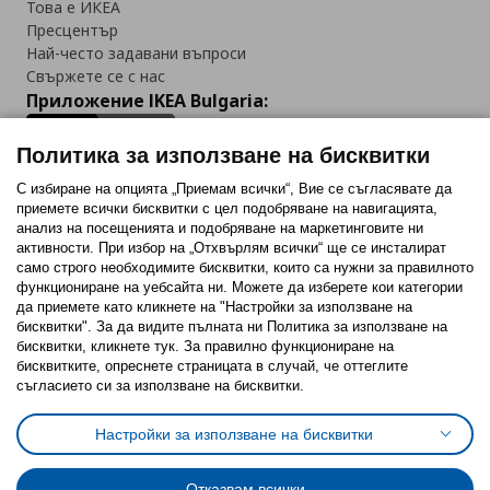
Това е ИКЕА
Пресцентър
Най-често задавани въпроси
Свържете се с нас
Приложение IKEA Bulgaria:
Политика за използване на бисквитки
С избиране на опцията „Приемам всички“, Вие се съгласявате да
приемете всички бисквитки с цел подобряване на навигацията,
Последвайте ни:
анализ на посещенията и подобряване на маркетинговите ни
активности. При избор на „Отхвърлям всички“ ще се инсталират
Facebook
Twitter
Youtube
Pinterest
Instagram
само строго необходимитe бисквитки, които са нужни за правилното
функциониране на уебсайта ни. Можете да изберете кои категории
да приемете като кликнете на "Настройки за използване на
бисквитки". За да видите пълната ни Политика за използване на
бисквитки, кликнете тук. За правилно функциониране на
бисквитките, опреснете страницата в случай, че оттеглите
съгласието си за използване на бисквитки.
Политика за използване на бисквитки (Cookies)
Избор на настройки за използване на бисквитки
Настройки за използване на бисквитки
Условия за ползване на ikea.bg
Обща политика за личните данни
Политика за защита на личните данни на ikea.bg
Общи условия на програма IKEA Family
Отказвам всички