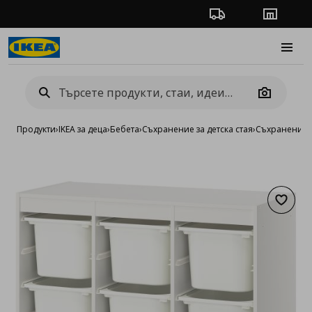
Проследяване на п
Магази
Burge
Camera
Продукти
›
IKEA за деца
›
Бебета
›
Съхранение за детска стая
›
Съхранение 
Добав