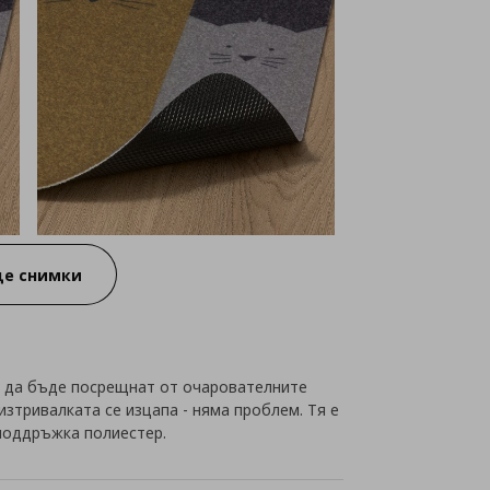
е снимки
л да бъде посрещнат от очарователните
изтривалката се изцапа - няма проблем. Тя е
 поддръжка полиестер.