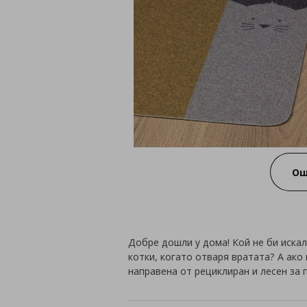
Ощ
Добре дошли у дома! Кой не би иска
котки, когато отваря вратата? А ако 
направена от рециклиран и лесен за