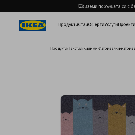
Вземи поръчката си с б
Продукти
Стаи
Оферти
Услуги
Проекти
Продукти
›
Текстил
›
Килими
›
Изтривалки
›
изтрива