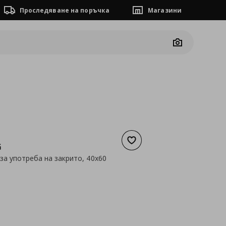
Проследяване на поръчка
Магазини
Camera
Добави към списъка с люб
G
 за употреба на закрито, 40x60
а
3,99 €