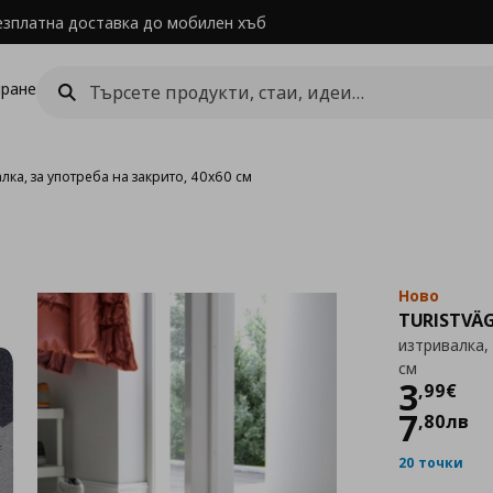
езплатна доставка до мобилен хъб
ране
лка, за употреба на закрито, 40x60 см
Ново
TURISTVÄ
изтривалка,
см
Цен
3
,
99
€
7
,
80
лв
20 точки